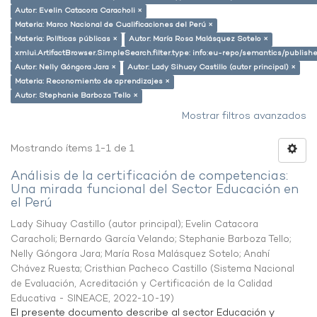
Autor: Evelin Catacora Caracholi ×
Materia: Marco Nacional de Cualificaciones del Perú ×
Materia: Políticas públicas ×
Autor: María Rosa Malásquez Sotelo ×
xmlui.ArtifactBrowser.SimpleSearch.filter.type: info:eu-repo/semantics/publish
Autor: Nelly Góngora Jara ×
Autor: Lady Sihuay Castillo (autor principal) ×
Materia: Reconomiento de aprendizajes ×
Autor: Stephanie Barboza Tello ×
Mostrar filtros avanzados
Mostrando ítems 1-1 de 1
Análisis de la certificación de competencias:
Una mirada funcional del Sector Educación en
el Perú
Lady Sihuay Castillo (autor principal)
;
Evelin Catacora
Caracholi
;
Bernardo García Velando
;
Stephanie Barboza Tello
;
Nelly Góngora Jara
;
María Rosa Malásquez Sotelo
;
Anahí
Chávez Ruesta
;
Cristhian Pacheco Castillo
(
Sistema Nacional
de Evaluación, Acreditación y Certificación de la Calidad
Educativa - SINEACE
,
2022-10-19
)
El presente documento describe al sector Educación y