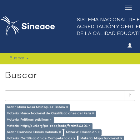
Camb
nave
Buscar
Buscar
Ir
Autor: María Rosa Malásquez Sotelo ×
Materia: Marco Nacional de Cualificaciones del Perú ×
Materia: Políticas públicas ×
Materia: http://purl.org/pe-repo/ocde/ford#5.03.01 ×
Autor: Bernardo García Velando ×
Materia: Educación ×
Materia: Certificación de Competencias ×
Materia: Mapa funcional ×