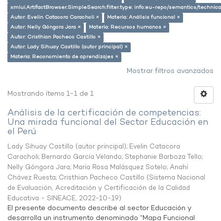
xmlui.ArtifactBrowser.SimpleSearch.filter.type: info:eu-repo/semantics/techni
Autor: Evelin Catacora Caracholi ×
Materia: Análisis funcional ×
Autor: Nelly Góngora Jara ×
Materia: Recursos humanos ×
Autor: Cristhian Pacheco Castillo ×
Autor: Lady Sihuay Castillo (autor principal) ×
Materia: Reconomiento de aprendizajes ×
Mostrar filtros avanzados
Mostrando ítems 1-1 de 1
Análisis de la certificación de competencias:
Una mirada funcional del Sector Educación en
el Perú
Lady Sihuay Castillo (autor principal)
;
Evelin Catacora
Caracholi
;
Bernardo García Velando
;
Stephanie Barboza Tello
;
Nelly Góngora Jara
;
María Rosa Malásquez Sotelo
;
Anahí
Chávez Ruesta
;
Cristhian Pacheco Castillo
(
Sistema Nacional
de Evaluación, Acreditación y Certificación de la Calidad
Educativa - SINEACE
,
2022-10-19
)
El presente documento describe al sector Educación y
desarrolla un instrumento denominado “Mapa Funcional