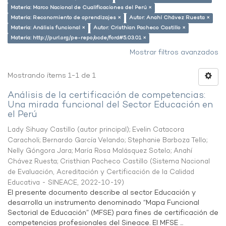
Materia: Marco Nacional de Cualificaciones del Perú ×
Materia: Reconomiento de aprendizajes ×
Autor: Anahí Chávez Ruesta ×
Materia: Análisis funcional ×
Autor: Cristhian Pacheco Castillo ×
Materia: http://purl.org/pe-repo/ocde/ford#5.03.01 ×
Mostrar filtros avanzados
Mostrando ítems 1-1 de 1
Análisis de la certificación de competencias:
Una mirada funcional del Sector Educación en
el Perú
Lady Sihuay Castillo (autor principal)
;
Evelin Catacora
Caracholi
;
Bernardo García Velando
;
Stephanie Barboza Tello
;
Nelly Góngora Jara
;
María Rosa Malásquez Sotelo
;
Anahí
Chávez Ruesta
;
Cristhian Pacheco Castillo
(
Sistema Nacional
de Evaluación, Acreditación y Certificación de la Calidad
Educativa - SINEACE
,
2022-10-19
)
El presente documento describe al sector Educación y
desarrolla un instrumento denominado “Mapa Funcional
Sectorial de Educación” (MFSE) para fines de certificación de
competencias profesionales del Sineace. El MFSE ...