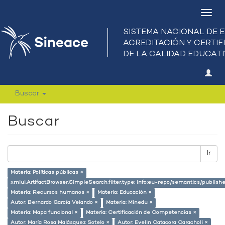
Camb
nave
Buscar
Buscar
Ir
Materia: Políticas públicas ×
xmlui.ArtifactBrowser.SimpleSearch.filter.type: info:eu-repo/semantics/publish
Materia: Recursos humanos ×
Materia: Educación ×
Autor: Bernardo García Velando ×
Materia: Minedu ×
Materia: Mapa funcional ×
Materia: Certificación de Competencias ×
Autor: María Rosa Malásquez Sotelo ×
Autor: Evelin Catacora Caracholi ×