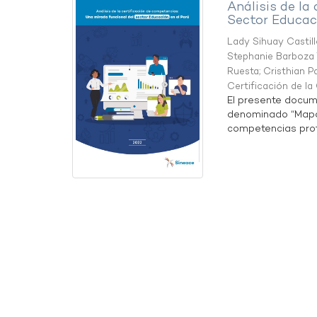
Análisis de la
Sector Educaci
Lady Sihuay Castill
Stephanie Barboza 
Ruesta
;
Cristhian P
Certificación de l
El presente docum
denominado “Mapa 
competencias profe