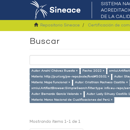
Repositorio Sineace
Certificación de co
Buscar
Autor: Anahí Chávez Ruesta ×
Fecha: 2022 ×
xmlui.Artifac
Materia: http://purl.org/pe-repo/ocde/ford#5.03.01 ×
Autor: Ste
Materia: Mapa funcional ×
Autor: Cristhian Pacheco Castillo ×
xmlui.ArtifactBrowser.SimpleSearch.filter.type: info:eu-repo/s
Autor: Bernardo García Velando ×
Autor: Lady Sihuay Castillo (
Materia: Marco Nacional de Cualificaciones del Perú ×
Mostrando ítems 1-1 de 1