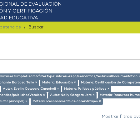
mpetencias
Buscar
tBrowser.SimpleSearch.filter.type: info:eu-repo/semantics/technicalDocumentation 
phanie Barboza Tello ×
Materia: Educación ×
Materia: Certificación de Competen
Autor: Evelin Catacora Caracholi ×
Materia: Políticas públicas ×
emantics/publishedVersion ×
Autor: Nelly Góngora Jara ×
Materia: Recursos huma
autor principal) ×
Materia: Reconomiento de aprendizajes ×
Mostrar filtros a