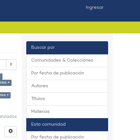
Ingresar
Buscar por
Comunidades & Colecciones
Ir
Por fecha de publicación
×
cias ×
Autores
nos ×
Títulos
Materias
vanzados
Esta comunidad
Por fecha de publicación