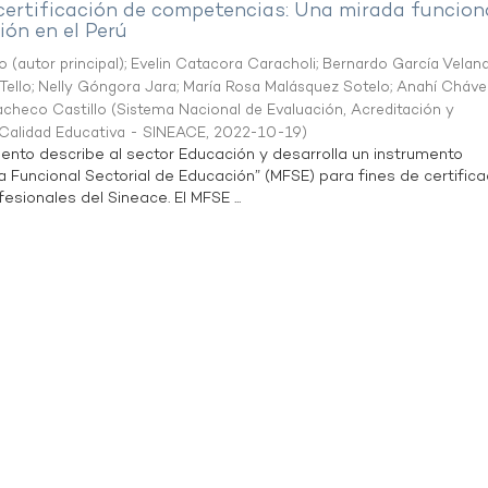
 certificación de competencias: Una mirada funcion
ón en el Perú
o (autor principal)
;
Evelin Catacora Caracholi
;
Bernardo García Velan
Tello
;
Nelly Góngora Jara
;
María Rosa Malásquez Sotelo
;
Anahí Cháve
acheco Castillo
(
Sistema Nacional de Evaluación, Acreditación y
a Calidad Educativa - SINEACE
,
2022-10-19
)
ento describe al sector Educación y desarrolla un instrumento
Funcional Sectorial de Educación” (MFSE) para fines de certifica
sionales del Sineace. El MFSE ...