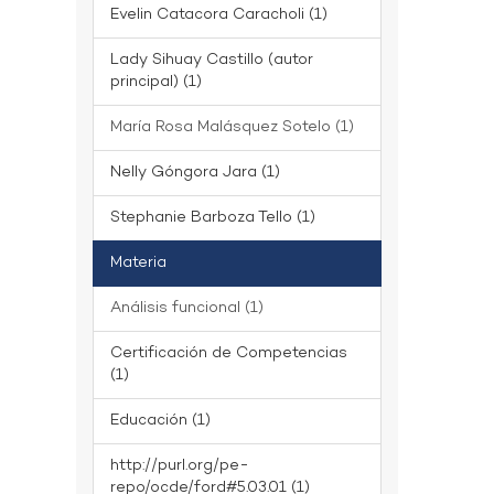
Evelin Catacora Caracholi (1)
Lady Sihuay Castillo (autor
principal) (1)
María Rosa Malásquez Sotelo (1)
Nelly Góngora Jara (1)
Stephanie Barboza Tello (1)
Materia
Análisis funcional (1)
Certificación de Competencias
(1)
Educación (1)
http://purl.org/pe-
repo/ocde/ford#5.03.01 (1)