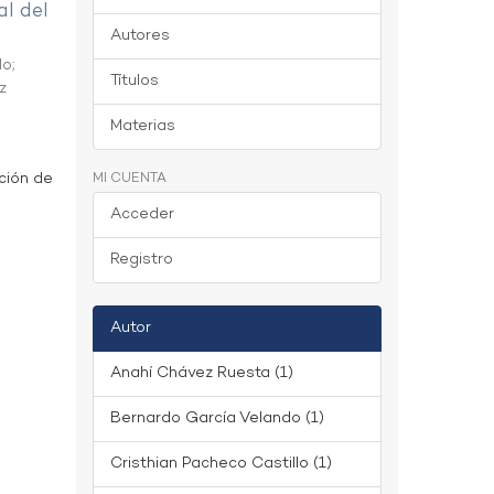
al del
Autores
do
;
Títulos
z
Materias
ción de
MI CUENTA
Acceder
Registro
Autor
Anahí Chávez Ruesta (1)
Bernardo García Velando (1)
Cristhian Pacheco Castillo (1)