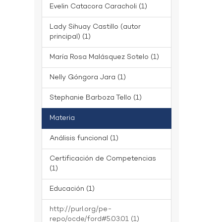
Evelin Catacora Caracholi (1)
Lady Sihuay Castillo (autor
principal) (1)
María Rosa Malásquez Sotelo (1)
Nelly Góngora Jara (1)
Stephanie Barboza Tello (1)
Materia
Análisis funcional (1)
Certificación de Competencias
(1)
Educación (1)
http://purl.org/pe-
repo/ocde/ford#5.03.01 (1)