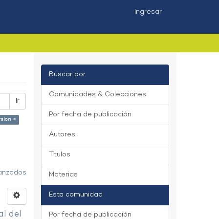
Ingresar
Buscar por
Comunidades & Colecciones
Ir
Por fecha de publicación
rsion ×
Autores
Títulos
vanzados
Materias
Esta comunidad
al del
Por fecha de publicación