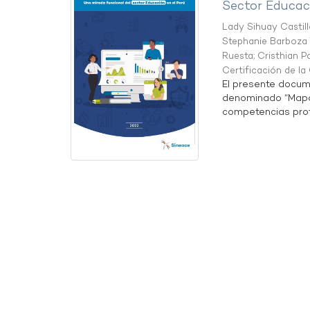
Sector Educaci
Lady Sihuay Castill
Stephanie Barboza 
Ruesta
;
Cristhian P
Certificación de l
El presente docum
denominado “Mapa 
competencias profe