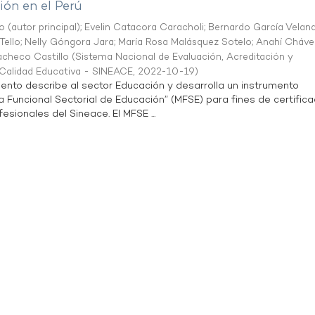
ón en el Perú
o (autor principal)
;
Evelin Catacora Caracholi
;
Bernardo García Velan
Tello
;
Nelly Góngora Jara
;
María Rosa Malásquez Sotelo
;
Anahí Cháve
acheco Castillo
(
Sistema Nacional de Evaluación, Acreditación y
a Calidad Educativa - SINEACE
,
2022-10-19
)
ento describe al sector Educación y desarrolla un instrumento
Funcional Sectorial de Educación” (MFSE) para fines de certifica
sionales del Sineace. El MFSE ...