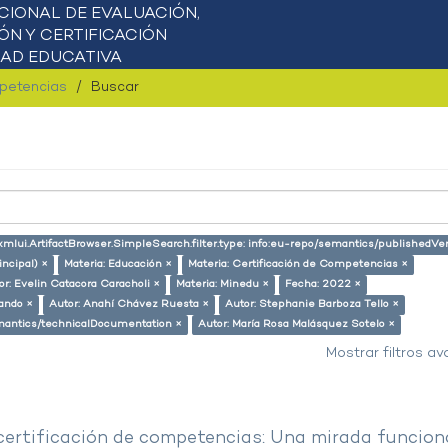
mpetencias
Buscar
xmlui.ArtifactBrowser.SimpleSearch.filter.type: info:eu-repo/semantics/publishedVe
incipal) ×
Materia: Educación ×
Materia: Certificación de Competencias ×
or: Evelin Catacora Caracholi ×
Materia: Minedu ×
Fecha: 2022 ×
lando ×
Autor: Anahí Chávez Ruesta ×
Autor: Stephanie Barboza Tello ×
semantics/technicalDocumentation ×
Autor: María Rosa Malásquez Sotelo ×
Mostrar filtros a
 certificación de competencias: Una mirada funcion