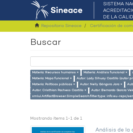
Repositorio Sineace
Certificación de co
Buscar
Materia: Recursos humanos ×
Materia: Análisis funcional ×
Materia: Mapa funcional ×
Autor: Lady Sihuay Castillo (autor pr
Materia: Políticas públicas ×
Autor: Nelly Góngora Jara ×
Aut
Autor: Cristhian Pacheco Castillo ×
Autor: Bernardo García Ve
xmlui.ArtifactBrowser.SimpleSearch.filter.type: info:eu-repo/
Mostrando ítems 1-1 de 1
Análisis de la