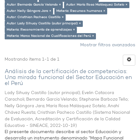
Autor: Bernardo García Velando ×
Autor: María Rosa Malásquez Sotelo ×
Autor: Nelly Góngora Jara ×
Materia: Recursos humanos ×
Autor: Cristhian Pacheco Castillo ×
Autor: Lady Sihuay Castillo (autor principal) ×
Materia: Reconomiento de aprendizajes ×
Materia: Marco Nacional de Cualificaciones del Perú ×
Mostrar filtros avanzados
Mostrando ítems 1-1 de 1
Análisis de la certificación de competencias:
Una mirada funcional del Sector Educación en
el Perú
Lady Sihuay Castillo (autor principal)
;
Evelin Catacora
Caracholi
;
Bernardo García Velando
;
Stephanie Barboza Tello
;
Nelly Góngora Jara
;
María Rosa Malásquez Sotelo
;
Anahí
Chávez Ruesta
;
Cristhian Pacheco Castillo
(
Sistema Nacional
de Evaluación, Acreditación y Certificación de la Calidad
Educativa - SINEACE
,
2022-10-19
)
El presente documento describe al sector Educación y
desarrolla un instrumento denominado “Mapa Funcional