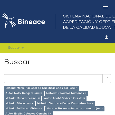
Camb
nave
Buscar
Buscar
Ir
Materia: Marco Nacional de Cualificaciones del Perú ×
Autor: Nelly Góngora Jara ×
Materia: Recursos humanos ×
Materia: Mapa funcional ×
Autor: Anahí Chávez Ruesta ×
Materia: Educación ×
Materia: Certificación de Competencias ×
Materia: Políticas públicas ×
Materia: Reconomiento de aprendizajes ×
Autor: Evelin Catacora Caracholi ×