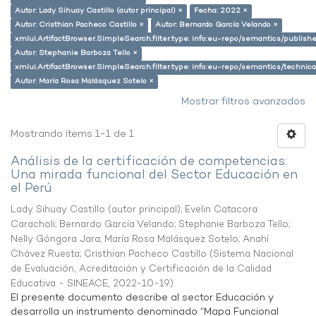
Autor: Lady Sihuay Castillo (autor principal) ×
Fecha: 2022 ×
Autor: Cristhian Pacheco Castillo ×
Autor: Bernardo García Velando ×
xmlui.ArtifactBrowser.SimpleSearch.filter.type: info:eu-repo/semantics/publish
Autor: Stephanie Barboza Tello ×
xmlui.ArtifactBrowser.SimpleSearch.filter.type: info:eu-repo/semantics/techni
Autor: María Rosa Malásquez Sotelo ×
Mostrar filtros avanzados
Mostrando ítems 1-1 de 1
Análisis de la certificación de competencias:
Una mirada funcional del Sector Educación en
el Perú
Lady Sihuay Castillo (autor principal)
;
Evelin Catacora
Caracholi
;
Bernardo García Velando
;
Stephanie Barboza Tello
;
Nelly Góngora Jara
;
María Rosa Malásquez Sotelo
;
Anahí
Chávez Ruesta
;
Cristhian Pacheco Castillo
(
Sistema Nacional
de Evaluación, Acreditación y Certificación de la Calidad
Educativa - SINEACE
,
2022-10-19
)
El presente documento describe al sector Educación y
desarrolla un instrumento denominado “Mapa Funcional