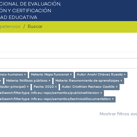
mpetencias
Buscar
ursos humanos ×
Materia: Mapa funcional ×
Autor: Anahí Chávez Ruesta ×
×
Materia: Políticas públicas ×
Materia: Reconomiento de aprendizajes ×
(autor principal) ×
Fecha: 2022 ×
Autor: Cristhian Pacheco Castillo ×
eSearch.filter.type: info:eu-repo/semantics/publishedVersion ×
eSearch.filter.type: info:eu-repo/semantics/technicalDocumentation ×
Mostrar filtros a