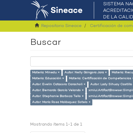
Repositorio Sineace
Certificación de co
Buscar
Materia: Minedu ×
Autor: Nelly Góngora Jara ×
Materia: Rec
Materia: Educación ×
Materia: Certificación de Competencias 
Autor: Evelin Catacora Caracholi ×
Autor: Lady Sihuay Castillo 
Autor: Bernardo García Velando ×
xmlui.ArtifactBrowser.Simpl
Autor: Stephanie Barboza Tello ×
xmlui.ArtifactBrowser.Simpl
Autor: María Rosa Malásquez Sotelo ×
Mostrando ítems 1-1 de 1