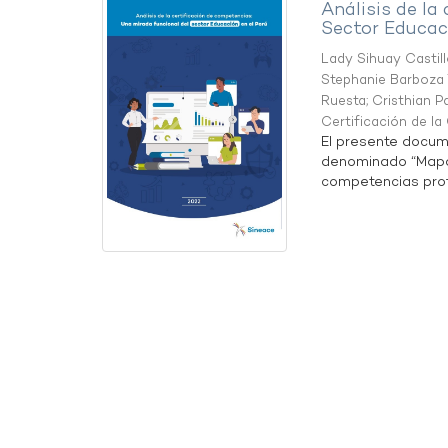
Análisis de la
Sector Educaci
Lady Sihuay Castill
Stephanie Barboza 
Ruesta
;
Cristhian P
Certificación de l
El presente docum
denominado “Mapa 
competencias profe