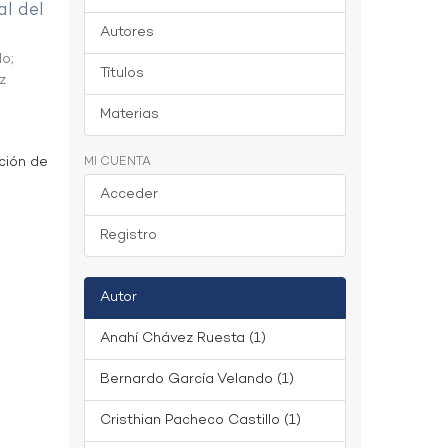
al del
Autores
do
;
Títulos
z
Materias
ción de
MI CUENTA
Acceder
Registro
Autor
Anahí Chávez Ruesta (1)
Bernardo García Velando (1)
Cristhian Pacheco Castillo (1)