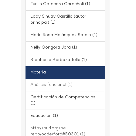
Evelin Catacora Caracholi (1)
Lady Sihuay Castillo (autor
principal) (1)
María Rosa Malásquez Sotelo (1)
Nelly Góngora Jara (1)
Stephanie Barboza Tello (1)
Materia
Análisis funcional (1)
Certificación de Competencias
(1)
Educación (1)
http://purl.org/pe-
repo/ocde/ford#5.03.01 (1)