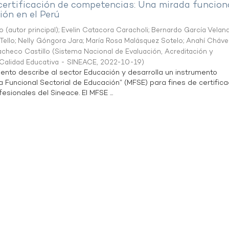
 certificación de competencias: Una mirada funcion
ón en el Perú
o (autor principal)
;
Evelin Catacora Caracholi
;
Bernardo García Velan
Tello
;
Nelly Góngora Jara
;
María Rosa Malásquez Sotelo
;
Anahí Cháve
acheco Castillo
(
Sistema Nacional de Evaluación, Acreditación y
a Calidad Educativa - SINEACE
,
2022-10-19
)
ento describe al sector Educación y desarrolla un instrumento
Funcional Sectorial de Educación” (MFSE) para fines de certifica
sionales del Sineace. El MFSE ...