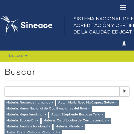
Camb
nave
Buscar
Buscar
Ir
Materia: Recursos humanos ×
Autor: María Rosa Malásquez Sotelo ×
Materia: Marco Nacional de Cualificaciones del Perú ×
Materia: Mapa funcional ×
Autor: Stephanie Barboza Tello ×
Materia: Educación ×
Materia: Certificación de Competencias ×
Materia: Análisis funcional ×
Materia: Minedu ×
Autor: Evelin Catacora Caracholi ×