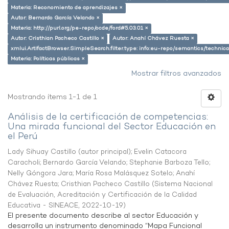
Materia: Reconomiento de aprendizajes ×
Autor: Bernardo García Velando ×
Materia: http://purl.org/pe-repo/ocde/ford#5.03.01 ×
Autor: Cristhian Pacheco Castillo ×
Autor: Anahí Chávez Ruesta ×
xmlui.ArtifactBrowser.SimpleSearch.filter.type: info:eu-repo/semantics/techni
Materia: Políticas públicas ×
Mostrar filtros avanzados
Mostrando ítems 1-1 de 1
Análisis de la certificación de competencias:
Una mirada funcional del Sector Educación en
el Perú
Lady Sihuay Castillo (autor principal)
;
Evelin Catacora
Caracholi
;
Bernardo García Velando
;
Stephanie Barboza Tello
;
Nelly Góngora Jara
;
María Rosa Malásquez Sotelo
;
Anahí
Chávez Ruesta
;
Cristhian Pacheco Castillo
(
Sistema Nacional
de Evaluación, Acreditación y Certificación de la Calidad
Educativa - SINEACE
,
2022-10-19
)
El presente documento describe al sector Educación y
desarrolla un instrumento denominado “Mapa Funcional