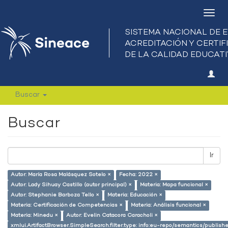
Camb
nave
Buscar
Buscar
Ir
Autor: María Rosa Malásquez Sotelo ×
Fecha: 2022 ×
Autor: Lady Sihuay Castillo (autor principal) ×
Materia: Mapa funcional ×
Autor: Stephanie Barboza Tello ×
Materia: Educación ×
Materia: Certificación de Competencias ×
Materia: Análisis funcional ×
Materia: Minedu ×
Autor: Evelin Catacora Caracholi ×
xmlui.ArtifactBrowser.SimpleSearch.filter.type: info:eu-repo/semantics/publish