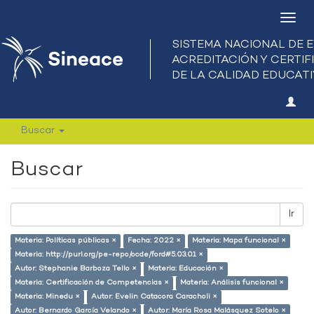
Camb
nave
Buscar
Buscar
Ir
Materia: Políticas públicas ×
Fecha: 2022 ×
Materia: Mapa funcional ×
Materia: http://purl.org/pe-repo/ocde/ford#5.03.01 ×
Autor: Stephanie Barboza Tello ×
Materia: Educación ×
Materia: Certificación de Competencias ×
Materia: Análisis funcional ×
Materia: Minedu ×
Autor: Evelin Catacora Caracholi ×
Autor: Bernardo García Velando ×
Autor: María Rosa Malásquez Sotelo ×