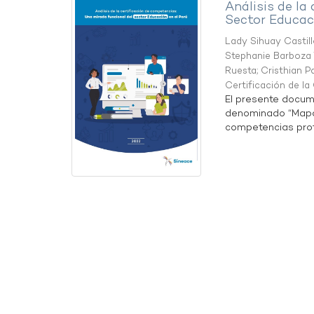
Análisis de la
Sector Educaci
Lady Sihuay Castill
Stephanie Barboza 
Ruesta
;
Cristhian P
Certificación de l
El presente docum
denominado “Mapa 
competencias profe