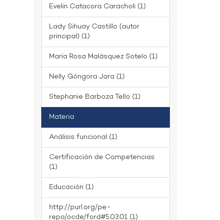
Evelin Catacora Caracholi (1)
Lady Sihuay Castillo (autor
principal) (1)
María Rosa Malásquez Sotelo (1)
Nelly Góngora Jara (1)
Stephanie Barboza Tello (1)
Materia
Análisis funcional (1)
Certificación de Competencias
(1)
Educación (1)
http://purl.org/pe-
repo/ocde/ford#5.03.01 (1)