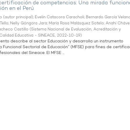
 certificación de competencias: Una mirada funcion
ón en el Perú
o (autor principal)
;
Evelin Catacora Caracholi
;
Bernardo García Velan
Tello
;
Nelly Góngora Jara
;
María Rosa Malásquez Sotelo
;
Anahí Cháve
acheco Castillo
(
Sistema Nacional de Evaluación, Acreditación y
a Calidad Educativa - SINEACE
,
2022-10-19
)
ento describe al sector Educación y desarrolla un instrumento
Funcional Sectorial de Educación” (MFSE) para fines de certifica
sionales del Sineace. El MFSE ...