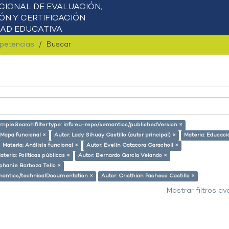
mpetencias
Buscar
impleSearch.filter.type: info:eu-repo/semantics/publishedVersion ×
 Mapa funcional ×
Autor: Lady Sihuay Castillo (autor principal) ×
Materia: Educaci
Materia: Análisis funcional ×
Autor: Evelin Catacora Caracholi ×
ateria: Políticas públicas ×
Autor: Bernardo García Velando ×
phanie Barboza Tello ×
semantics/technicalDocumentation ×
Autor: Cristhian Pacheco Castillo ×
Mostrar filtros a