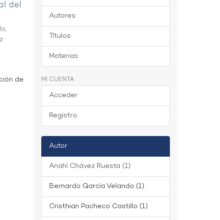
al del
Autores
do
;
Títulos
z
Materias
ción de
MI CUENTA
Acceder
Registro
Autor
Anahí Chávez Ruesta (1)
Bernardo García Velando (1)
Cristhian Pacheco Castillo (1)