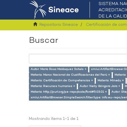
Repositorio Sineace
Certificación de co
Buscar
Autor: María Rosa Malásquez Sotelo ×
xmlui.ArtifactBrowser.S
Materia: Marco Nacional de Cualificaciones del Perú ×
Materia:
Materia: Certificación de Competencias ×
Materia: Minedu ×
Materia: Recursos humanos ×
Autor: Nelly Góngora Jara ×
M
Materia: http://purl.org/pe-repo/ocde/ford#5.03.01 ×
Autor: Ste
xmlui.ArtifactBrowser.SimpleSearch.filter.type: info:eu-repo/
Mostrando ítems 1-1 de 1