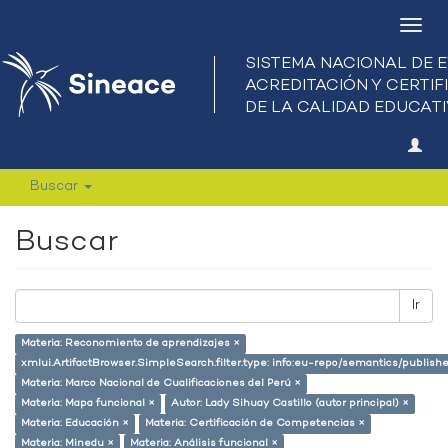
Camb
nave
Buscar
Buscar
Ir
Materia: Reconomiento de aprendizajes ×
xmlui.ArtifactBrowser.SimpleSearch.filter.type: info:eu-repo/semantics/publish
Materia: Marco Nacional de Cualificaciones del Perú ×
Materia: Mapa funcional ×
Autor: Lady Sihuay Castillo (autor principal) ×
Materia: Educación ×
Materia: Certificación de Competencias ×
Materia: Minedu ×
Materia: Análisis funcional ×