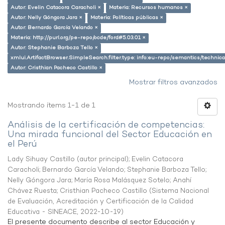
Autor: Evelin Catacora Caracholi ×
Materia: Recursos humanos ×
Autor: Nelly Góngora Jara ×
Materia: Políticas públicas ×
Autor: Bernardo García Velando ×
Materia: http://purl.org/pe-repo/ocde/ford#5.03.01 ×
Autor: Stephanie Barboza Tello ×
xmlui.ArtifactBrowser.SimpleSearch.filter.type: info:eu-repo/semantics/techni
Autor: Cristhian Pacheco Castillo ×
Mostrar filtros avanzados
Mostrando ítems 1-1 de 1
Análisis de la certificación de competencias:
Una mirada funcional del Sector Educación en
el Perú
Lady Sihuay Castillo (autor principal)
;
Evelin Catacora
Caracholi
;
Bernardo García Velando
;
Stephanie Barboza Tello
;
Nelly Góngora Jara
;
María Rosa Malásquez Sotelo
;
Anahí
Chávez Ruesta
;
Cristhian Pacheco Castillo
(
Sistema Nacional
de Evaluación, Acreditación y Certificación de la Calidad
Educativa - SINEACE
,
2022-10-19
)
El presente documento describe al sector Educación y