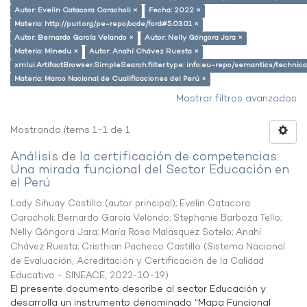
Autor: Evelin Catacora Caracholi ×
Fecha: 2022 ×
Materia: http://purl.org/pe-repo/ocde/ford#5.03.01 ×
Autor: Bernardo García Velando ×
Autor: Nelly Góngora Jara ×
Materia: Minedu ×
Autor: Anahí Chávez Ruesta ×
xmlui.ArtifactBrowser.SimpleSearch.filter.type: info:eu-repo/semantics/techni
Materia: Marco Nacional de Cualificaciones del Perú ×
Mostrar filtros avanzados
Mostrando ítems 1-1 de 1
Análisis de la certificación de competencias:
Una mirada funcional del Sector Educación en
el Perú
Lady Sihuay Castillo (autor principal)
;
Evelin Catacora
Caracholi
;
Bernardo García Velando
;
Stephanie Barboza Tello
;
Nelly Góngora Jara
;
María Rosa Malásquez Sotelo
;
Anahí
Chávez Ruesta
;
Cristhian Pacheco Castillo
(
Sistema Nacional
de Evaluación, Acreditación y Certificación de la Calidad
Educativa - SINEACE
,
2022-10-19
)
El presente documento describe al sector Educación y
desarrolla un instrumento denominado “Mapa Funcional