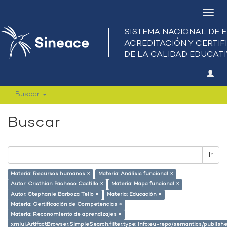
Camb
nave
Buscar
Buscar
Ir
Materia: Recursos humanos ×
Materia: Análisis funcional ×
Autor: Cristhian Pacheco Castillo ×
Materia: Mapa funcional ×
Autor: Stephanie Barboza Tello ×
Materia: Educación ×
Materia: Certificación de Competencias ×
Materia: Reconomiento de aprendizajes ×
xmlui.ArtifactBrowser.SimpleSearch.filter.type: info:eu-repo/semantics/publish