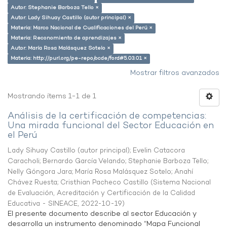
Autor: Stephanie Barboza Tello ×
Autor: Lady Sihuay Castillo (autor principal) ×
Materia: Marco Nacional de Cualificaciones del Perú ×
Materia: Reconomiento de aprendizajes ×
Autor: María Rosa Malásquez Sotelo ×
Materia: http://purl.org/pe-repo/ocde/ford#5.03.01 ×
Mostrar filtros avanzados
Mostrando ítems 1-1 de 1
Análisis de la certificación de competencias:
Una mirada funcional del Sector Educación en
el Perú
Lady Sihuay Castillo (autor principal)
;
Evelin Catacora
Caracholi
;
Bernardo García Velando
;
Stephanie Barboza Tello
;
Nelly Góngora Jara
;
María Rosa Malásquez Sotelo
;
Anahí
Chávez Ruesta
;
Cristhian Pacheco Castillo
(
Sistema Nacional
de Evaluación, Acreditación y Certificación de la Calidad
Educativa - SINEACE
,
2022-10-19
)
El presente documento describe al sector Educación y
desarrolla un instrumento denominado “Mapa Funcional