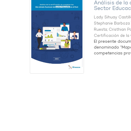
Análisis de la
Sector Educaci
Lady Sihuay Castill
Stephanie Barboza 
Ruesta
;
Cristhian P
Certificación de l
El presente docum
denominado “Mapa 
competencias profe