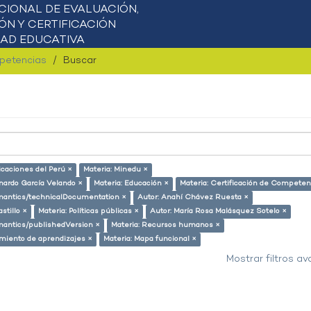
mpetencias
Buscar
icaciones del Perú ×
Materia: Minedu ×
nardo García Velando ×
Materia: Educación ×
Materia: Certificación de Competen
semantics/technicalDocumentation ×
Autor: Anahí Chávez Ruesta ×
stillo ×
Materia: Políticas públicas ×
Autor: María Rosa Malásquez Sotelo ×
emantics/publishedVersion ×
Materia: Recursos humanos ×
miento de aprendizajes ×
Materia: Mapa funcional ×
Mostrar filtros a