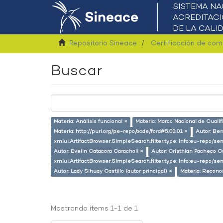
Repositorio Sineace
Certificación de co
Buscar
Materia: Análisis funcional ×
Materia: Marco Nacional de Cualif
Materia: http://purl.org/pe-repo/ocde/ford#5.03.01 ×
Autor: Ber
xmlui.ArtifactBrowser.SimpleSearch.filter.type: info:eu-repo/
Autor: Evelin Catacora Caracholi ×
Autor: Cristhian Pacheco Ca
xmlui.ArtifactBrowser.SimpleSearch.filter.type: info:eu-repo/s
Autor: Lady Sihuay Castillo (autor principal) ×
Materia: Recono
Mostrando ítems 1-1 de 1