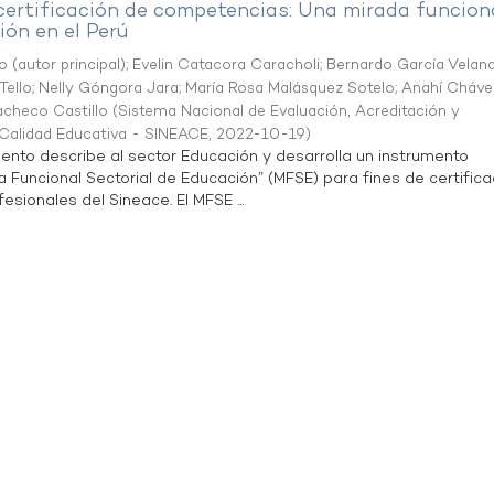
 certificación de competencias: Una mirada funcion
ón en el Perú
o (autor principal)
;
Evelin Catacora Caracholi
;
Bernardo García Velan
Tello
;
Nelly Góngora Jara
;
María Rosa Malásquez Sotelo
;
Anahí Cháve
acheco Castillo
(
Sistema Nacional de Evaluación, Acreditación y
a Calidad Educativa - SINEACE
,
2022-10-19
)
ento describe al sector Educación y desarrolla un instrumento
Funcional Sectorial de Educación” (MFSE) para fines de certifica
sionales del Sineace. El MFSE ...