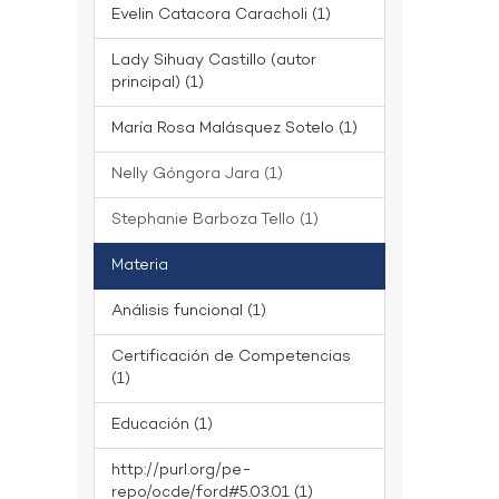
Evelin Catacora Caracholi (1)
Lady Sihuay Castillo (autor
principal) (1)
María Rosa Malásquez Sotelo (1)
Nelly Góngora Jara (1)
Stephanie Barboza Tello (1)
Materia
Análisis funcional (1)
Certificación de Competencias
(1)
Educación (1)
http://purl.org/pe-
repo/ocde/ford#5.03.01 (1)