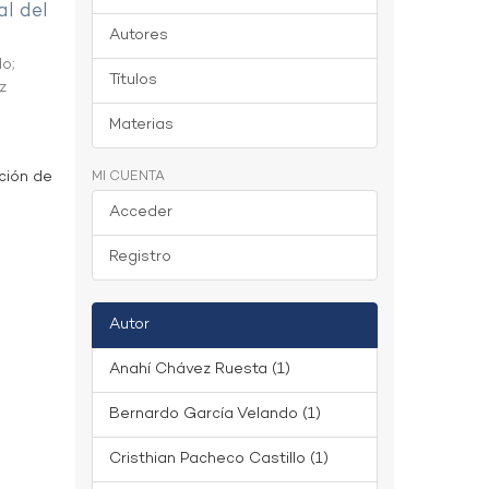
al del
Autores
do
;
Títulos
z
Materias
ción de
MI CUENTA
Acceder
Registro
Autor
Anahí Chávez Ruesta (1)
Bernardo García Velando (1)
Cristhian Pacheco Castillo (1)