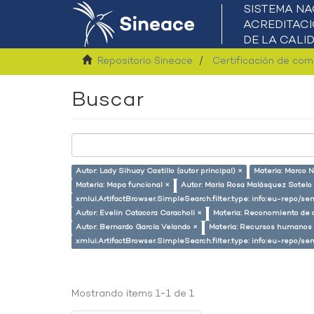
Repositorio Sineace
Certificación de co
Buscar
Autor: Lady Sihuay Castillo (autor principal) ×
Materia: Marco N
Materia: Mapa funcional ×
Autor: María Rosa Malásquez Sotelo
xmlui.ArtifactBrowser.SimpleSearch.filter.type: info:eu-repo/s
Autor: Evelin Catacora Caracholi ×
Materia: Reconomiento de 
Autor: Bernardo García Velando ×
Materia: Recursos humanos
xmlui.ArtifactBrowser.SimpleSearch.filter.type: info:eu-repo/
Mostrando ítems 1-1 de 1