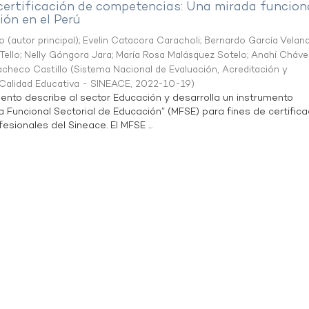
 certificación de competencias: Una mirada funcion
ón en el Perú
o (autor principal)
;
Evelin Catacora Caracholi
;
Bernardo García Velan
Tello
;
Nelly Góngora Jara
;
María Rosa Malásquez Sotelo
;
Anahí Cháve
acheco Castillo
(
Sistema Nacional de Evaluación, Acreditación y
a Calidad Educativa - SINEACE
,
2022-10-19
)
ento describe al sector Educación y desarrolla un instrumento
Funcional Sectorial de Educación” (MFSE) para fines de certifica
sionales del Sineace. El MFSE ...