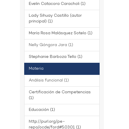
Evelin Catacora Caracholi (1)
Lady Sihuay Castillo (autor
principal) (1)
María Rosa Malásquez Sotelo (1)
Nelly Góngora Jara (1)
Stephanie Barboza Tello (1)
Materia
Análisis funcional (1)
Certificación de Competencias
(1)
Educación (1)
http://purl.org/pe-
repo/ocde/ford#5.03.01 (1)