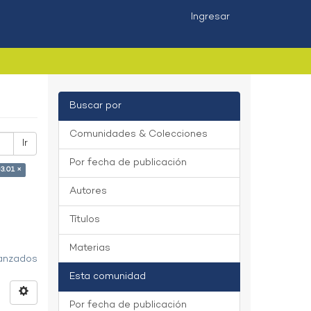
Ingresar
Buscar por
Comunidades & Colecciones
Ir
Por fecha de publicación
3.01 ×
Autores
Títulos
Materias
vanzados
Esta comunidad
Por fecha de publicación