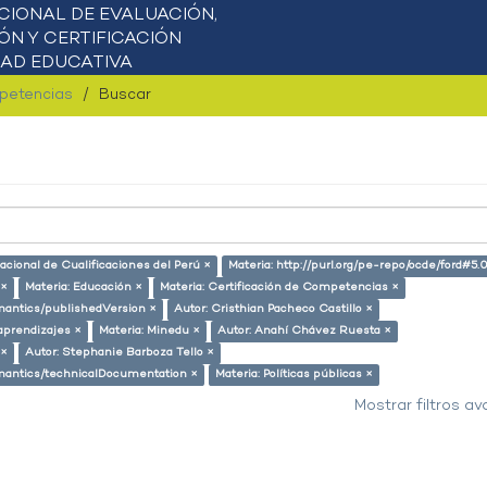
mpetencias
Buscar
acional de Cualificaciones del Perú ×
Materia: http://purl.org/pe-repo/ocde/ford#5.0
 ×
Materia: Educación ×
Materia: Certificación de Competencias ×
emantics/publishedVersion ×
Autor: Cristhian Pacheco Castillo ×
aprendizajes ×
Materia: Minedu ×
Autor: Anahí Chávez Ruesta ×
 ×
Autor: Stephanie Barboza Tello ×
semantics/technicalDocumentation ×
Materia: Políticas públicas ×
Mostrar filtros a