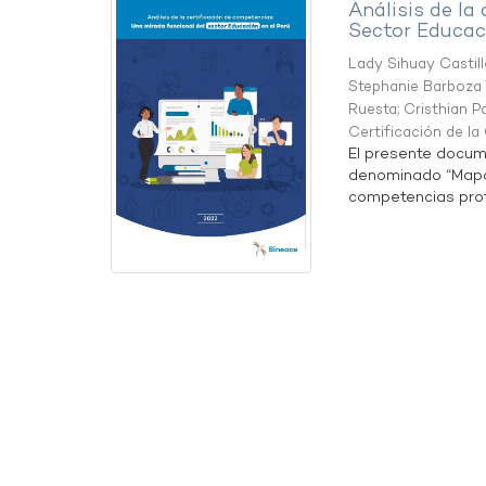
Análisis de la
Sector Educaci
Lady Sihuay Castill
Stephanie Barboza 
Ruesta
;
Cristhian P
Certificación de l
El presente docum
denominado “Mapa 
competencias profe