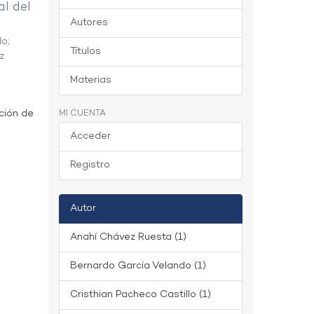
al del
Autores
do
;
Títulos
z
Materias
ción de
MI CUENTA
Acceder
Registro
Autor
Anahí Chávez Ruesta (1)
Bernardo García Velando (1)
Cristhian Pacheco Castillo (1)