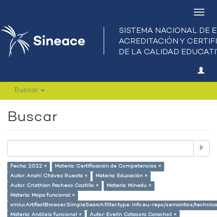
Camb
nave
Buscar
Buscar
Ir
Fecha: 2022 ×
Materia: Certificación de Competencias ×
Autor: Anahí Chávez Ruesta ×
Materia: Educación ×
Autor: Cristhian Pacheco Castillo ×
Materia: Minedu ×
Materia: Mapa funcional ×
xmlui.ArtifactBrowser.SimpleSearch.filter.type: info:eu-repo/semantics/techni
Materia: Análisis funcional ×
Autor: Evelin Catacora Caracholi ×