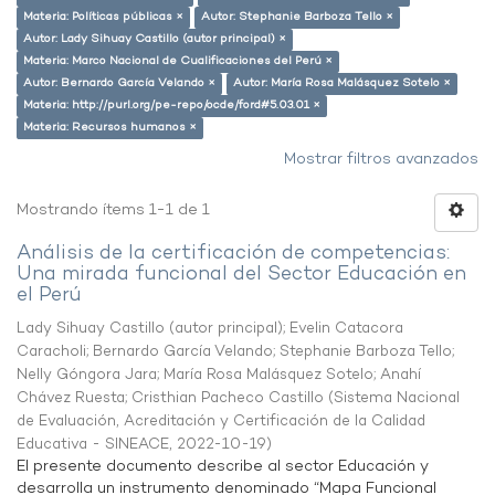
Materia: Políticas públicas ×
Autor: Stephanie Barboza Tello ×
Autor: Lady Sihuay Castillo (autor principal) ×
Materia: Marco Nacional de Cualificaciones del Perú ×
Autor: Bernardo García Velando ×
Autor: María Rosa Malásquez Sotelo ×
Materia: http://purl.org/pe-repo/ocde/ford#5.03.01 ×
Materia: Recursos humanos ×
Mostrar filtros avanzados
Mostrando ítems 1-1 de 1
Análisis de la certificación de competencias:
Una mirada funcional del Sector Educación en
el Perú
Lady Sihuay Castillo (autor principal)
;
Evelin Catacora
Caracholi
;
Bernardo García Velando
;
Stephanie Barboza Tello
;
Nelly Góngora Jara
;
María Rosa Malásquez Sotelo
;
Anahí
Chávez Ruesta
;
Cristhian Pacheco Castillo
(
Sistema Nacional
de Evaluación, Acreditación y Certificación de la Calidad
Educativa - SINEACE
,
2022-10-19
)
El presente documento describe al sector Educación y
desarrolla un instrumento denominado “Mapa Funcional