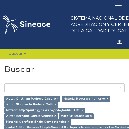
Camb
nave
Buscar
Buscar
Ir
Autor: Cristhian Pacheco Castillo ×
Materia: Recursos humanos ×
Autor: Stephanie Barboza Tello ×
Materia: http://purl.org/pe-repo/ocde/ford#5.03.01 ×
Autor: Bernardo García Velando ×
Materia: Educación ×
Materia: Certificación de Competencias ×
xmlui.ArtifactBrowser.SimpleSearch.filter.type: info:eu-repo/semantics/techni