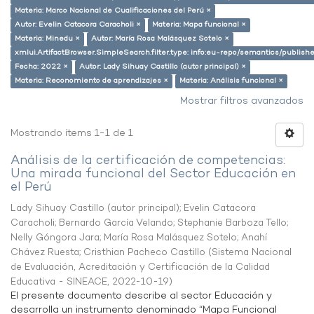
Materia: Marco Nacional de Cualificaciones del Perú ×
Autor: Evelin Catacora Caracholi ×
Materia: Mapa funcional ×
Materia: Minedu ×
Autor: María Rosa Malásquez Sotelo ×
xmlui.ArtifactBrowser.SimpleSearch.filter.type: info:eu-repo/semantics/publish
Fecha: 2022 ×
Autor: Lady Sihuay Castillo (autor principal) ×
Materia: Reconomiento de aprendizajes ×
Materia: Análisis funcional ×
Mostrar filtros avanzados
Mostrando ítems 1-1 de 1
Análisis de la certificación de competencias:
Una mirada funcional del Sector Educación en
el Perú
Lady Sihuay Castillo (autor principal)
;
Evelin Catacora
Caracholi
;
Bernardo García Velando
;
Stephanie Barboza Tello
;
Nelly Góngora Jara
;
María Rosa Malásquez Sotelo
;
Anahí
Chávez Ruesta
;
Cristhian Pacheco Castillo
(
Sistema Nacional
de Evaluación, Acreditación y Certificación de la Calidad
Educativa - SINEACE
,
2022-10-19
)
El presente documento describe al sector Educación y
desarrolla un instrumento denominado “Mapa Funcional