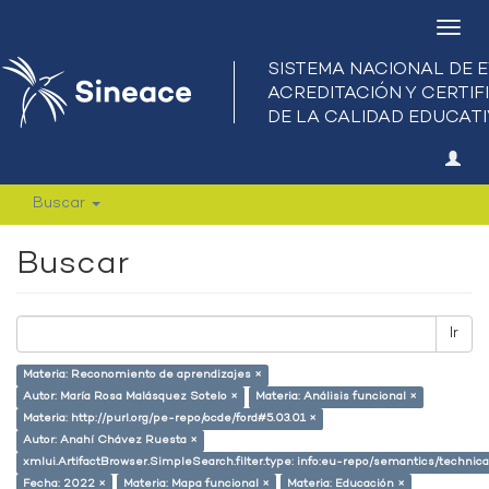
Camb
nave
Buscar
Buscar
Ir
Materia: Reconomiento de aprendizajes ×
Autor: María Rosa Malásquez Sotelo ×
Materia: Análisis funcional ×
Materia: http://purl.org/pe-repo/ocde/ford#5.03.01 ×
Autor: Anahí Chávez Ruesta ×
xmlui.ArtifactBrowser.SimpleSearch.filter.type: info:eu-repo/semantics/techni
Fecha: 2022 ×
Materia: Mapa funcional ×
Materia: Educación ×