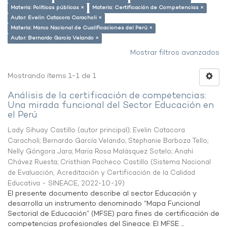
Materia: Políticas públicas ×
Materia: Certificación de Competencias ×
Autor: Evelin Catacora Caracholi ×
Materia: Marco Nacional de Cualificaciones del Perú ×
Autor: Bernardo García Velando ×
Mostrar filtros avanzados
Mostrando ítems 1-1 de 1
Análisis de la certificación de competencias:
Una mirada funcional del Sector Educación en
el Perú
Lady Sihuay Castillo (autor principal)
;
Evelin Catacora
Caracholi
;
Bernardo García Velando
;
Stephanie Barboza Tello
;
Nelly Góngora Jara
;
María Rosa Malásquez Sotelo
;
Anahí
Chávez Ruesta
;
Cristhian Pacheco Castillo
(
Sistema Nacional
de Evaluación, Acreditación y Certificación de la Calidad
Educativa - SINEACE
,
2022-10-19
)
El presente documento describe al sector Educación y
desarrolla un instrumento denominado “Mapa Funcional
Sectorial de Educación” (MFSE) para fines de certificación de
competencias profesionales del Sineace. El MFSE ...