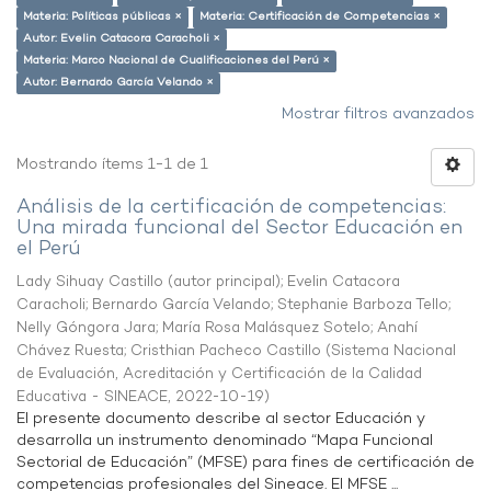
Materia: Políticas públicas ×
Materia: Certificación de Competencias ×
Autor: Evelin Catacora Caracholi ×
Materia: Marco Nacional de Cualificaciones del Perú ×
Autor: Bernardo García Velando ×
Mostrar filtros avanzados
Mostrando ítems 1-1 de 1
Análisis de la certificación de competencias:
Una mirada funcional del Sector Educación en
el Perú
Lady Sihuay Castillo (autor principal)
;
Evelin Catacora
Caracholi
;
Bernardo García Velando
;
Stephanie Barboza Tello
;
Nelly Góngora Jara
;
María Rosa Malásquez Sotelo
;
Anahí
Chávez Ruesta
;
Cristhian Pacheco Castillo
(
Sistema Nacional
de Evaluación, Acreditación y Certificación de la Calidad
Educativa - SINEACE
,
2022-10-19
)
El presente documento describe al sector Educación y
desarrolla un instrumento denominado “Mapa Funcional
Sectorial de Educación” (MFSE) para fines de certificación de
competencias profesionales del Sineace. El MFSE ...