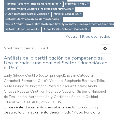
Materia: Reconomiento de aprendizajes ×
Materia: Minedu ×
Materia: http://purl.org/pe-repo/ocde/ford#5.03.01 ×
Autor: Bernardo García Velando ×
Materia: Educación ×
Materia: Certificación de Competencias ×
xmlui.ArtifactBrowser.SimpleSearch.filter.type: info:eu-repo/semantics/techni
Materia: Mapa funcional ×
Autor: Evelin Catacora Caracholi ×
Mostrar filtros avanzados
Mostrando ítems 1-1 de 1
Análisis de la certificación de competencias:
Una mirada funcional del Sector Educación en
el Perú
Lady Sihuay Castillo (autor principal)
;
Evelin Catacora
Caracholi
;
Bernardo García Velando
;
Stephanie Barboza Tello
;
Nelly Góngora Jara
;
María Rosa Malásquez Sotelo
;
Anahí
Chávez Ruesta
;
Cristhian Pacheco Castillo
(
Sistema Nacional
de Evaluación, Acreditación y Certificación de la Calidad
Educativa - SINEACE
,
2022-10-19
)
El presente documento describe al sector Educación y
desarrolla un instrumento denominado “Mapa Funcional