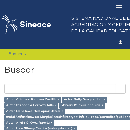
Camb
nave
Buscar
Buscar
Ir
Autor: Cristhian Pacheco Castillo ×
Autor: Nelly Góngora Jara ×
Autor: Stephanie Barboza Tello ×
Materia: Políticas públicas ×
Autor: María Rosa Malásquez Sotelo ×
xmlui.ArtifactBrowser.SimpleSearch.filter.type: info:eu-repo/semantics/publish
Autor: Anahí Chávez Ruesta ×
Autor: Lady Sihuay Castillo (autor principal) ×