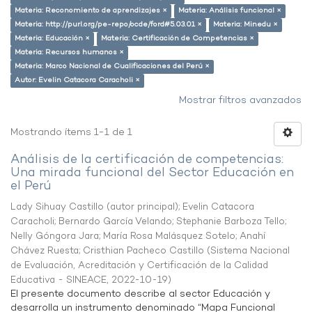
Materia: Reconomiento de aprendizajes ×
Materia: Análisis funcional ×
Materia: http://purl.org/pe-repo/ocde/ford#5.03.01 ×
Materia: Minedu ×
Materia: Educación ×
Materia: Certificación de Competencias ×
Materia: Recursos humanos ×
Materia: Marco Nacional de Cualificaciones del Perú ×
Autor: Evelin Catacora Caracholi ×
Mostrar filtros avanzados
Mostrando ítems 1-1 de 1
Análisis de la certificación de competencias:
Una mirada funcional del Sector Educación en
el Perú
Lady Sihuay Castillo (autor principal)
;
Evelin Catacora
Caracholi
;
Bernardo García Velando
;
Stephanie Barboza Tello
;
Nelly Góngora Jara
;
María Rosa Malásquez Sotelo
;
Anahí
Chávez Ruesta
;
Cristhian Pacheco Castillo
(
Sistema Nacional
de Evaluación, Acreditación y Certificación de la Calidad
Educativa - SINEACE
,
2022-10-19
)
El presente documento describe al sector Educación y
desarrolla un instrumento denominado “Mapa Funcional