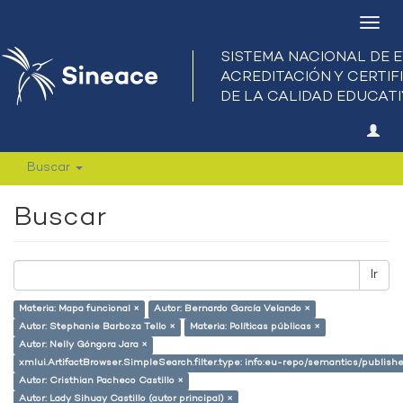
Camb
nave
Buscar
Buscar
Ir
Materia: Mapa funcional ×
Autor: Bernardo García Velando ×
Autor: Stephanie Barboza Tello ×
Materia: Políticas públicas ×
Autor: Nelly Góngora Jara ×
xmlui.ArtifactBrowser.SimpleSearch.filter.type: info:eu-repo/semantics/publish
Autor: Cristhian Pacheco Castillo ×
Autor: Lady Sihuay Castillo (autor principal) ×