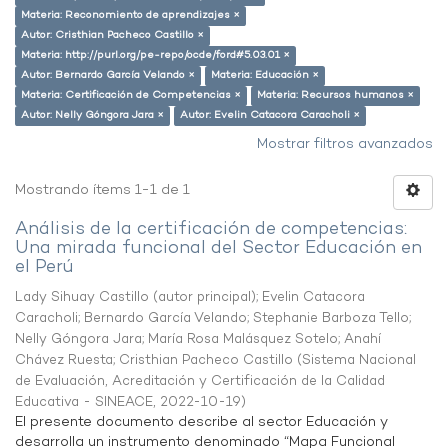
Materia: Reconomiento de aprendizajes ×
Autor: Cristhian Pacheco Castillo ×
Materia: http://purl.org/pe-repo/ocde/ford#5.03.01 ×
Autor: Bernardo García Velando ×
Materia: Educación ×
Materia: Certificación de Competencias ×
Materia: Recursos humanos ×
Autor: Nelly Góngora Jara ×
Autor: Evelin Catacora Caracholi ×
Mostrar filtros avanzados
Mostrando ítems 1-1 de 1
Análisis de la certificación de competencias:
Una mirada funcional del Sector Educación en
el Perú
Lady Sihuay Castillo (autor principal)
;
Evelin Catacora
Caracholi
;
Bernardo García Velando
;
Stephanie Barboza Tello
;
Nelly Góngora Jara
;
María Rosa Malásquez Sotelo
;
Anahí
Chávez Ruesta
;
Cristhian Pacheco Castillo
(
Sistema Nacional
de Evaluación, Acreditación y Certificación de la Calidad
Educativa - SINEACE
,
2022-10-19
)
El presente documento describe al sector Educación y
desarrolla un instrumento denominado “Mapa Funcional