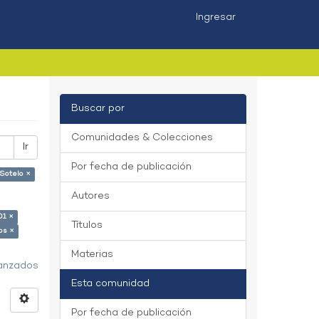
Ingresar
Buscar por
Comunidades & Colecciones
Ir
Por fecha de publicación
Sotelo ×
Autores
01 ×
Títulos
os ×
Materias
vanzados
Esta comunidad
Por fecha de publicación