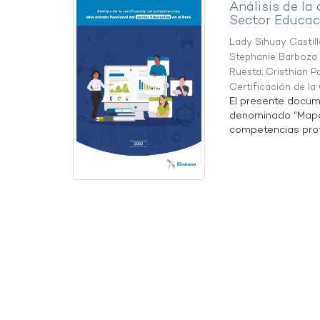
Análisis de la
Sector Educaci
Lady Sihuay Castill
Stephanie Barboza 
Ruesta
;
Cristhian P
Certificación de l
El presente docum
denominado “Mapa 
competencias profe