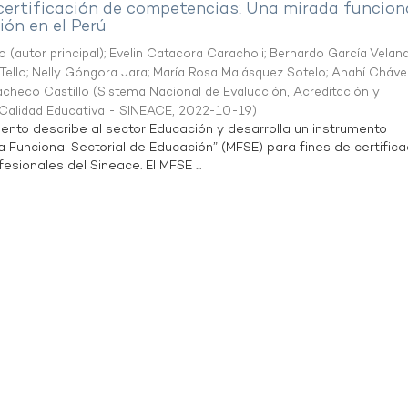
 certificación de competencias: Una mirada funcion
ón en el Perú
o (autor principal)
;
Evelin Catacora Caracholi
;
Bernardo García Velan
Tello
;
Nelly Góngora Jara
;
María Rosa Malásquez Sotelo
;
Anahí Cháve
acheco Castillo
(
Sistema Nacional de Evaluación, Acreditación y
a Calidad Educativa - SINEACE
,
2022-10-19
)
ento describe al sector Educación y desarrolla un instrumento
Funcional Sectorial de Educación” (MFSE) para fines de certifica
sionales del Sineace. El MFSE ...