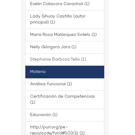
Evelin Catacora Caracholi (1)
Lady Sihuay Castillo (autor
principal) (1)
María Rosa Malásquez Sotelo (1)
Nelly Góngora Jara (1)
Stephanie Barboza Tello (1)
Materia
Análisis funcional (1)
Certificación de Competencias
(1)
Educación (1)
http://purl.org/pe-
repo/ocde/ford#5.03.01 (1)