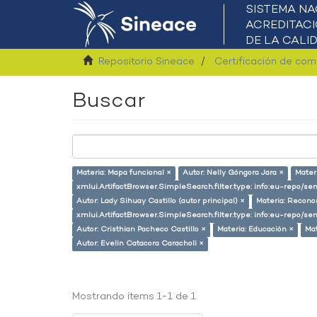
Repositorio Sineace
Certificación de co
Buscar
Materia: Mapa funcional ×
Autor: Nelly Góngora Jara ×
Materi
xmlui.ArtifactBrowser.SimpleSearch.filter.type: info:eu-repo/s
Autor: Lady Sihuay Castillo (autor principal) ×
Materia: Recono
xmlui.ArtifactBrowser.SimpleSearch.filter.type: info:eu-repo/
Autor: Cristhian Pacheco Castillo ×
Materia: Educación ×
Mat
Autor: Evelin Catacora Caracholi ×
Mostrando ítems 1-1 de 1