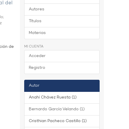
al del
Autores
do
;
Títulos
z
Materias
ción de
MI CUENTA
Acceder
Registro
Autor
Anahí Chávez Ruesta (1)
Bernardo García Velando (1)
Cristhian Pacheco Castillo (1)