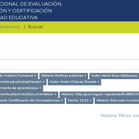
mpetencias
Buscar
a: Análisis funcional ×
Materia: Políticas públicas ×
Autor: María Rosa Malásquez 
emantics/publishedVersion ×
Autor: Anahí Chávez Ruesta ×
miento de aprendizajes ×
semantics/technicalDocumentation ×
Materia: http://purl.org/pe-repo/ocde/ford#5.03.
eria: Certificación de Competencias ×
Fecha: 2022 ×
Materia: Recursos human
Mostrar filtros a