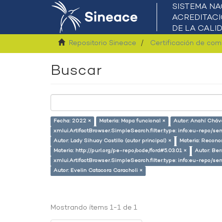
Repositorio Sineace
Certificación de co
Buscar
Fecha: 2022 ×
Materia: Mapa funcional ×
Autor: Anahí Cháv
xmlui.ArtifactBrowser.SimpleSearch.filter.type: info:eu-repo/s
Autor: Lady Sihuay Castillo (autor principal) ×
Materia: Recono
Materia: http://purl.org/pe-repo/ocde/ford#5.03.01 ×
Autor: Ber
xmlui.ArtifactBrowser.SimpleSearch.filter.type: info:eu-repo/
Autor: Evelin Catacora Caracholi ×
Mostrando ítems 1-1 de 1