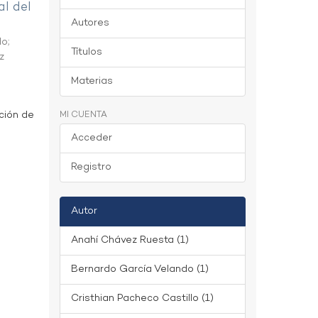
al del
Autores
do
;
Títulos
z
Materias
ción de
MI CUENTA
Acceder
Registro
Autor
Anahí Chávez Ruesta (1)
Bernardo García Velando (1)
Cristhian Pacheco Castillo (1)