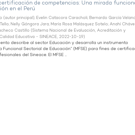
 certificación de competencias: Una mirada funcion
ón en el Perú
o (autor principal)
;
Evelin Catacora Caracholi
;
Bernardo García Velan
Tello
;
Nelly Góngora Jara
;
María Rosa Malásquez Sotelo
;
Anahí Cháve
acheco Castillo
(
Sistema Nacional de Evaluación, Acreditación y
a Calidad Educativa - SINEACE
,
2022-10-19
)
ento describe al sector Educación y desarrolla un instrumento
Funcional Sectorial de Educación” (MFSE) para fines de certifica
sionales del Sineace. El MFSE ...