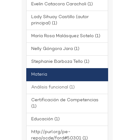
Evelin Catacora Caracholi (1)
Lady Sihuay Castillo (autor
principal) (1)
María Rosa Malásquez Sotelo (1)
Nelly Góngora Jara (1)
Stephanie Barboza Tello (1)
Materia
Análisis funcional (1)
Certificación de Competencias
(1)
Educación (1)
http://purl.org/pe-
repo/ocde/ford#5.03.01 (1)