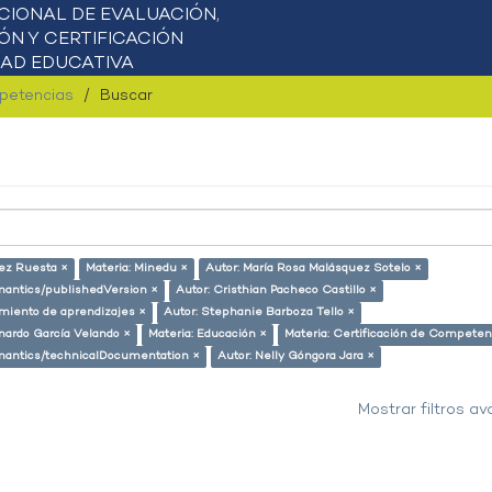
mpetencias
Buscar
ez Ruesta ×
Materia: Minedu ×
Autor: María Rosa Malásquez Sotelo ×
emantics/publishedVersion ×
Autor: Cristhian Pacheco Castillo ×
miento de aprendizajes ×
Autor: Stephanie Barboza Tello ×
nardo García Velando ×
Materia: Educación ×
Materia: Certificación de Competen
semantics/technicalDocumentation ×
Autor: Nelly Góngora Jara ×
Mostrar filtros a