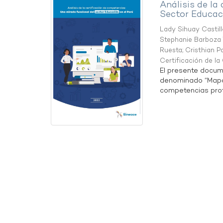
Análisis de la
Sector Educaci
Lady Sihuay Castill
Stephanie Barboza 
Ruesta
;
Cristhian P
Certificación de l
El presente docum
denominado “Mapa 
competencias profe