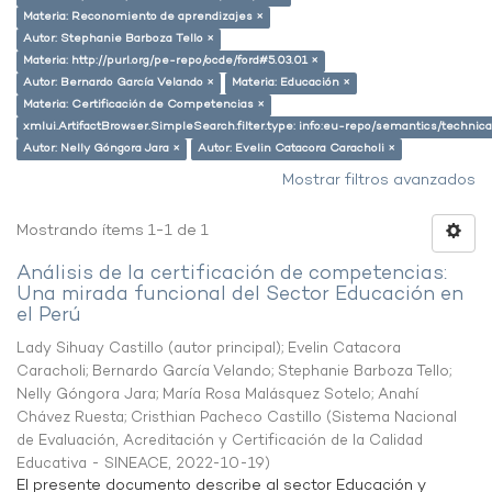
Materia: Reconomiento de aprendizajes ×
Autor: Stephanie Barboza Tello ×
Materia: http://purl.org/pe-repo/ocde/ford#5.03.01 ×
Autor: Bernardo García Velando ×
Materia: Educación ×
Materia: Certificación de Competencias ×
xmlui.ArtifactBrowser.SimpleSearch.filter.type: info:eu-repo/semantics/techni
Autor: Nelly Góngora Jara ×
Autor: Evelin Catacora Caracholi ×
Mostrar filtros avanzados
Mostrando ítems 1-1 de 1
Análisis de la certificación de competencias:
Una mirada funcional del Sector Educación en
el Perú
Lady Sihuay Castillo (autor principal)
;
Evelin Catacora
Caracholi
;
Bernardo García Velando
;
Stephanie Barboza Tello
;
Nelly Góngora Jara
;
María Rosa Malásquez Sotelo
;
Anahí
Chávez Ruesta
;
Cristhian Pacheco Castillo
(
Sistema Nacional
de Evaluación, Acreditación y Certificación de la Calidad
Educativa - SINEACE
,
2022-10-19
)
El presente documento describe al sector Educación y