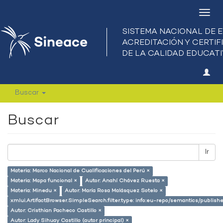
Camb
nave
Buscar
Buscar
Ir
Materia: Marco Nacional de Cualificaciones del Perú ×
Materia: Mapa funcional ×
Autor: Anahí Chávez Ruesta ×
Materia: Minedu ×
Autor: María Rosa Malásquez Sotelo ×
xmlui.ArtifactBrowser.SimpleSearch.filter.type: info:eu-repo/semantics/publish
Autor: Cristhian Pacheco Castillo ×
Autor: Lady Sihuay Castillo (autor principal) ×