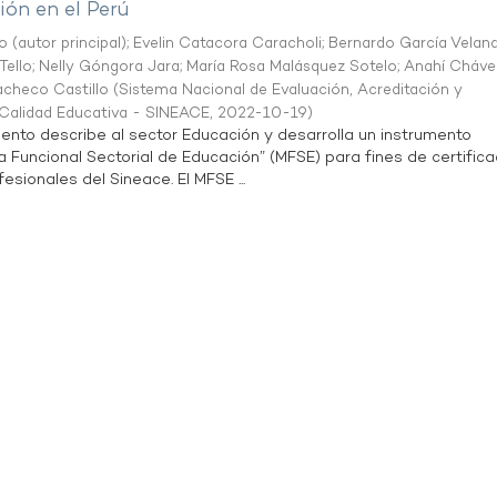
ón en el Perú
o (autor principal)
;
Evelin Catacora Caracholi
;
Bernardo García Velan
Tello
;
Nelly Góngora Jara
;
María Rosa Malásquez Sotelo
;
Anahí Cháve
acheco Castillo
(
Sistema Nacional de Evaluación, Acreditación y
a Calidad Educativa - SINEACE
,
2022-10-19
)
ento describe al sector Educación y desarrolla un instrumento
Funcional Sectorial de Educación” (MFSE) para fines de certifica
sionales del Sineace. El MFSE ...