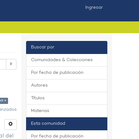
Ingresar
Buscar por
Comunidades & Colecciones
Ir
Por fecha de publicación
Autores
Títulos
li ×
vanzados
Materias
Esta comunidad
al del
Por fecha de publicación