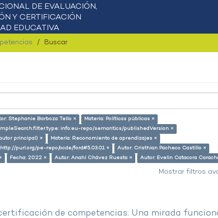
mpetencias
Buscar
or: Stephanie Barboza Tello ×
Materia: Políticas públicas ×
impleSearch.filter.type: info:eu-repo/semantics/publishedVersion ×
autor principal) ×
Materia: Reconomiento de aprendizajes ×
 http://purl.org/pe-repo/ocde/ford#5.03.01 ×
Autor: Cristhian Pacheco Castillo ×
×
Fecha: 2022 ×
Autor: Anahí Chávez Ruesta ×
Autor: Evelin Catacora Caracho
Mostrar filtros a
 certificación de competencias: Una mirada funcion