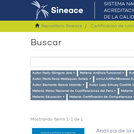
Repositorio Sineace
Certificación de co
Buscar
Autor: Nelly Góngora Jara ×
Materia: Análisis funcional ×
Aut
Autor: María Rosa Malásquez Sotelo ×
xmlui.ArtifactBrowser.S
Autor: Bernardo García Velando ×
Autor: Lady Sihuay Castillo (
Materia: Marco Nacional de Cualificaciones del Perú ×
Materia:
Materia: Educación ×
Materia: Certificación de Competencias 
Mostrando ítems 1-1 de 1
Análisis de la