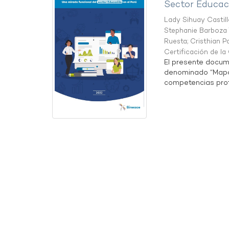
Sector Educaci
Lady Sihuay Castill
Stephanie Barboza 
Ruesta
;
Cristhian P
Certificación de l
El presente docum
denominado “Mapa 
competencias profe