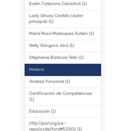
Evelin Catacora Caracholi (1)
Lady Sihuay Castillo (autor
principal) (1)
María Rosa Malásquez Sotelo (1)
Nelly Góngora Jara (1)
Stephanie Barboza Tello (1)
Materia
Análisis funcional (1)
Certificación de Competencias
(1)
Educación (1)
http://purl.org/pe-
repo/ocde/ford#5.03.01 (1)