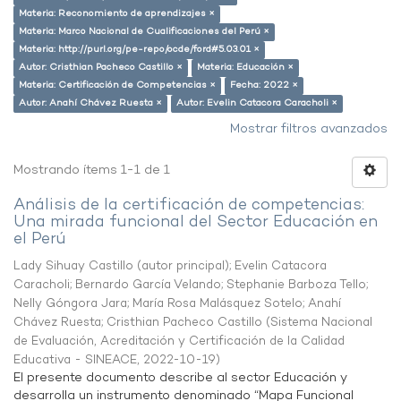
Materia: Reconomiento de aprendizajes ×
Materia: Marco Nacional de Cualificaciones del Perú ×
Materia: http://purl.org/pe-repo/ocde/ford#5.03.01 ×
Autor: Cristhian Pacheco Castillo ×
Materia: Educación ×
Materia: Certificación de Competencias ×
Fecha: 2022 ×
Autor: Anahí Chávez Ruesta ×
Autor: Evelin Catacora Caracholi ×
Mostrar filtros avanzados
Mostrando ítems 1-1 de 1
Análisis de la certificación de competencias:
Una mirada funcional del Sector Educación en
el Perú
Lady Sihuay Castillo (autor principal)
;
Evelin Catacora
Caracholi
;
Bernardo García Velando
;
Stephanie Barboza Tello
;
Nelly Góngora Jara
;
María Rosa Malásquez Sotelo
;
Anahí
Chávez Ruesta
;
Cristhian Pacheco Castillo
(
Sistema Nacional
de Evaluación, Acreditación y Certificación de la Calidad
Educativa - SINEACE
,
2022-10-19
)
El presente documento describe al sector Educación y
desarrolla un instrumento denominado “Mapa Funcional