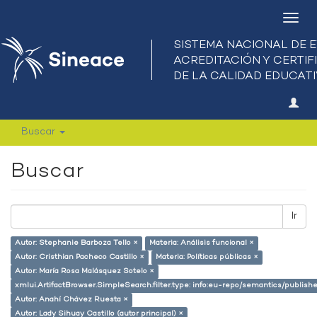
Camb
nave
Buscar
Buscar
Ir
Autor: Stephanie Barboza Tello ×
Materia: Análisis funcional ×
Autor: Cristhian Pacheco Castillo ×
Materia: Políticas públicas ×
Autor: María Rosa Malásquez Sotelo ×
xmlui.ArtifactBrowser.SimpleSearch.filter.type: info:eu-repo/semantics/publish
Autor: Anahí Chávez Ruesta ×
Autor: Lady Sihuay Castillo (autor principal) ×