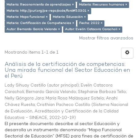
Materia: Reconomiento de aprendizajes ×
Materia: Recursos humanos ×
Materia: http://purl.org/pe-repo/ocde/ford#5.03.01 ×
Materia: Mapa funcional ×
Materia: Educación ×
Materia: Certificación de Competencias ×
Fecha: 2022 ×
Autor: Bernardo García Velando ×
Autor: Evelin Catacora Caracholi ×
Mostrar filtros avanzados
Mostrando ítems 1-1 de 1
Análisis de la certificación de competencias:
Una mirada funcional del Sector Educación en
el Perú
Lady Sihuay Castillo (autor principal)
;
Evelin Catacora
Caracholi
;
Bernardo García Velando
;
Stephanie Barboza Tello
;
Nelly Góngora Jara
;
María Rosa Malásquez Sotelo
;
Anahí
Chávez Ruesta
;
Cristhian Pacheco Castillo
(
Sistema Nacional
de Evaluación, Acreditación y Certificación de la Calidad
Educativa - SINEACE
,
2022-10-19
)
El presente documento describe al sector Educación y
desarrolla un instrumento denominado “Mapa Funcional
Sectorial de Educación” (MFSE) para fines de certificación de