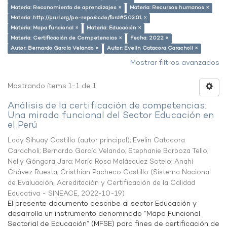
Materia: Reconomiento de aprendizajes ×
Materia: Recursos humanos ×
Materia: http://purl.org/pe-repo/ocde/ford#5.03.01 ×
Materia: Mapa funcional ×
Materia: Educación ×
Materia: Certificación de Competencias ×
Fecha: 2022 ×
Autor: Bernardo García Velando ×
Autor: Evelin Catacora Caracholi ×
Mostrar filtros avanzados
Mostrando ítems 1-1 de 1
Análisis de la certificación de competencias:
Una mirada funcional del Sector Educación en
el Perú
Lady Sihuay Castillo (autor principal)
;
Evelin Catacora
Caracholi
;
Bernardo García Velando
;
Stephanie Barboza Tello
;
Nelly Góngora Jara
;
María Rosa Malásquez Sotelo
;
Anahí
Chávez Ruesta
;
Cristhian Pacheco Castillo
(
Sistema Nacional
de Evaluación, Acreditación y Certificación de la Calidad
Educativa - SINEACE
,
2022-10-19
)
El presente documento describe al sector Educación y
desarrolla un instrumento denominado “Mapa Funcional
Sectorial de Educación” (MFSE) para fines de certificación de