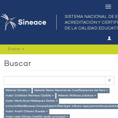
Camb
nave
Buscar
Buscar
Ir
Materia: Minedu ×
Materia: Marco Nacional de Cualificaciones del Perú ×
Autor: Cristhian Pacheco Castillo ×
Materia: Políticas públicas ×
Autor: María Rosa Malásquez Sotelo ×
xmlui.ArtifactBrowser.SimpleSearch.filter.type: info:eu-repo/semantics/publish
Autor: Anahí Chávez Ruesta ×
Autor: Lady Sihuay Castillo (autor principal) ×