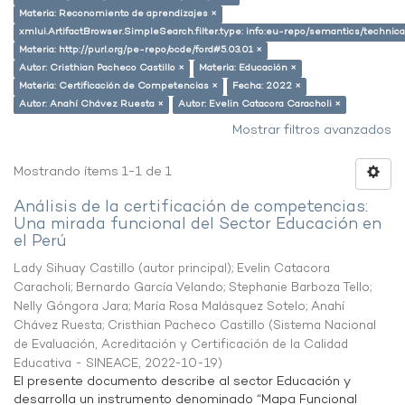
Materia: Reconomiento de aprendizajes ×
xmlui.ArtifactBrowser.SimpleSearch.filter.type: info:eu-repo/semantics/techni
Materia: http://purl.org/pe-repo/ocde/ford#5.03.01 ×
Autor: Cristhian Pacheco Castillo ×
Materia: Educación ×
Materia: Certificación de Competencias ×
Fecha: 2022 ×
Autor: Anahí Chávez Ruesta ×
Autor: Evelin Catacora Caracholi ×
Mostrar filtros avanzados
Mostrando ítems 1-1 de 1
Análisis de la certificación de competencias:
Una mirada funcional del Sector Educación en
el Perú
Lady Sihuay Castillo (autor principal)
;
Evelin Catacora
Caracholi
;
Bernardo García Velando
;
Stephanie Barboza Tello
;
Nelly Góngora Jara
;
María Rosa Malásquez Sotelo
;
Anahí
Chávez Ruesta
;
Cristhian Pacheco Castillo
(
Sistema Nacional
de Evaluación, Acreditación y Certificación de la Calidad
Educativa - SINEACE
,
2022-10-19
)
El presente documento describe al sector Educación y
desarrolla un instrumento denominado “Mapa Funcional