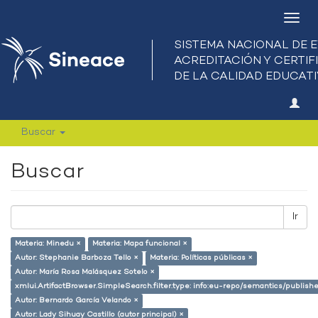
Camb
nave
Buscar
Buscar
Ir
Materia: Minedu ×
Materia: Mapa funcional ×
Autor: Stephanie Barboza Tello ×
Materia: Políticas públicas ×
Autor: María Rosa Malásquez Sotelo ×
xmlui.ArtifactBrowser.SimpleSearch.filter.type: info:eu-repo/semantics/publish
Autor: Bernardo García Velando ×
Autor: Lady Sihuay Castillo (autor principal) ×