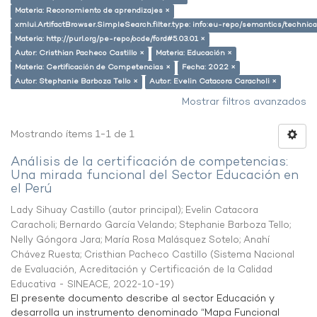
Materia: Reconomiento de aprendizajes ×
xmlui.ArtifactBrowser.SimpleSearch.filter.type: info:eu-repo/semantics/techni
Materia: http://purl.org/pe-repo/ocde/ford#5.03.01 ×
Autor: Cristhian Pacheco Castillo ×
Materia: Educación ×
Materia: Certificación de Competencias ×
Fecha: 2022 ×
Autor: Stephanie Barboza Tello ×
Autor: Evelin Catacora Caracholi ×
Mostrar filtros avanzados
Mostrando ítems 1-1 de 1
Análisis de la certificación de competencias:
Una mirada funcional del Sector Educación en
el Perú
Lady Sihuay Castillo (autor principal)
;
Evelin Catacora
Caracholi
;
Bernardo García Velando
;
Stephanie Barboza Tello
;
Nelly Góngora Jara
;
María Rosa Malásquez Sotelo
;
Anahí
Chávez Ruesta
;
Cristhian Pacheco Castillo
(
Sistema Nacional
de Evaluación, Acreditación y Certificación de la Calidad
Educativa - SINEACE
,
2022-10-19
)
El presente documento describe al sector Educación y
desarrolla un instrumento denominado “Mapa Funcional