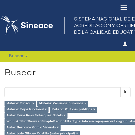
Camb
nave
Buscar
Buscar
Ir
Materia: Minedu ×
Materia: Recursos humanos ×
Materia: Mapa funcional ×
Materia: Políticas públicas ×
Autor: María Rosa Malásquez Sotelo ×
xmlui.ArtifactBrowser.SimpleSearch.filter.type: info:eu-repo/semantics/publish
Autor: Bernardo García Velando ×
Autor: Lady Sihuay Castillo (autor principal) ×