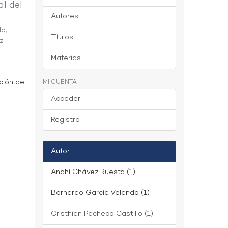
al del
Autores
do
;
Títulos
z
Materias
ción de
MI CUENTA
Acceder
Registro
Autor
Anahí Chávez Ruesta (1)
Bernardo García Velando (1)
Cristhian Pacheco Castillo (1)