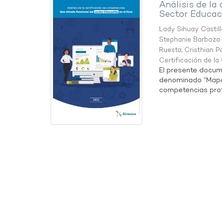
Análisis de la
Sector Educaci
Lady Sihuay Castill
Stephanie Barboza 
Ruesta
;
Cristhian P
Certificación de l
El presente docum
denominado “Mapa 
competencias profe