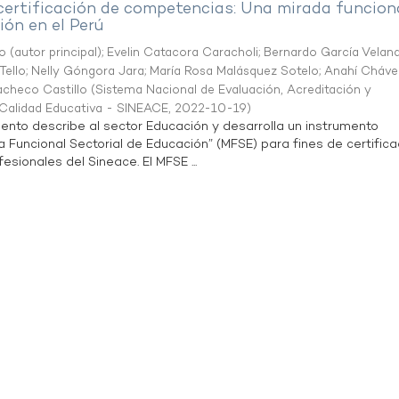
 certificación de competencias: Una mirada funcion
ón en el Perú
o (autor principal)
;
Evelin Catacora Caracholi
;
Bernardo García Velan
Tello
;
Nelly Góngora Jara
;
María Rosa Malásquez Sotelo
;
Anahí Cháve
acheco Castillo
(
Sistema Nacional de Evaluación, Acreditación y
a Calidad Educativa - SINEACE
,
2022-10-19
)
ento describe al sector Educación y desarrolla un instrumento
Funcional Sectorial de Educación” (MFSE) para fines de certifica
sionales del Sineace. El MFSE ...