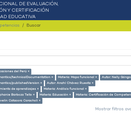
mpetencias
Buscar
icaciones del Perú ×
semantics/technicalDocumentation ×
Materia: Mapa funcional ×
Autor: Nelly Góngo
emantics/publishedVersion ×
Autor: Anahí Chávez Ruesta ×
miento de aprendizajes ×
Materia: Análisis funcional ×
phanie Barboza Tello ×
Materia: Educación ×
Materia: Certificación de Competen
Evelin Catacora Caracholi ×
Mostrar filtros a