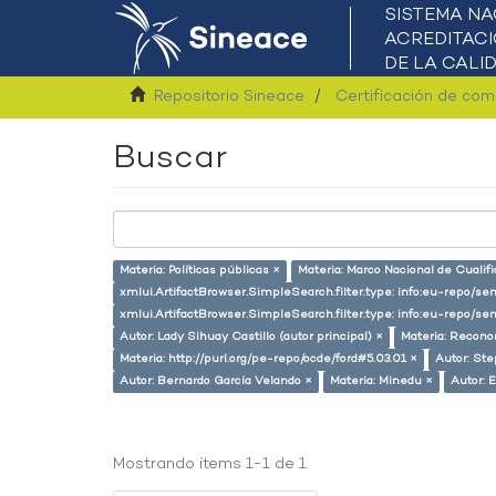
Repositorio Sineace
Certificación de co
Buscar
Materia: Políticas públicas ×
Materia: Marco Nacional de Cualif
xmlui.ArtifactBrowser.SimpleSearch.filter.type: info:eu-repo/
xmlui.ArtifactBrowser.SimpleSearch.filter.type: info:eu-repo/s
Autor: Lady Sihuay Castillo (autor principal) ×
Materia: Recono
Materia: http://purl.org/pe-repo/ocde/ford#5.03.01 ×
Autor: Ste
Autor: Bernardo García Velando ×
Materia: Minedu ×
Autor: 
Mostrando ítems 1-1 de 1