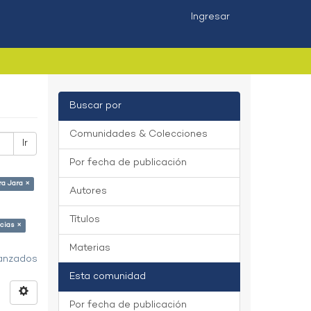
Ingresar
Buscar por
Comunidades & Colecciones
Ir
Por fecha de publicación
ra Jara ×
Autores
Títulos
cias ×
Materias
vanzados
Esta comunidad
Por fecha de publicación