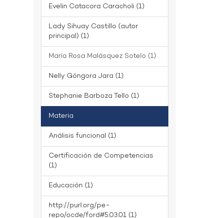
Evelin Catacora Caracholi (1)
Lady Sihuay Castillo (autor
principal) (1)
María Rosa Malásquez Sotelo (1)
Nelly Góngora Jara (1)
Stephanie Barboza Tello (1)
Materia
Análisis funcional (1)
Certificación de Competencias
(1)
Educación (1)
http://purl.org/pe-
repo/ocde/ford#5.03.01 (1)