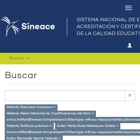
Camb
nave
Buscar
Buscar
Ir
Materia: Recursos humanos ×
Materia: Marco Nacional de Cualificaciones del Perú ×
xmlui.ArtifactBrowser.SimpleSearch.filter.type: info:eu-repo/semantics/techni
Materia: Políticas públicas ×
Autor: María Rosa Malásquez Sotelo ×
xmlui.ArtifactBrowser.SimpleSearch.filter.type: info:eu-repo/semantics/publish
Autor: Bernardo García Velando ×