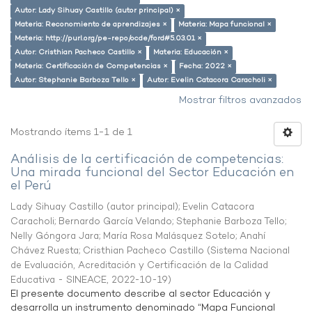
Autor: Lady Sihuay Castillo (autor principal) ×
Materia: Reconomiento de aprendizajes ×
Materia: Mapa funcional ×
Materia: http://purl.org/pe-repo/ocde/ford#5.03.01 ×
Autor: Cristhian Pacheco Castillo ×
Materia: Educación ×
Materia: Certificación de Competencias ×
Fecha: 2022 ×
Autor: Stephanie Barboza Tello ×
Autor: Evelin Catacora Caracholi ×
Mostrar filtros avanzados
Mostrando ítems 1-1 de 1
Análisis de la certificación de competencias:
Una mirada funcional del Sector Educación en
el Perú
Lady Sihuay Castillo (autor principal)
;
Evelin Catacora
Caracholi
;
Bernardo García Velando
;
Stephanie Barboza Tello
;
Nelly Góngora Jara
;
María Rosa Malásquez Sotelo
;
Anahí
Chávez Ruesta
;
Cristhian Pacheco Castillo
(
Sistema Nacional
de Evaluación, Acreditación y Certificación de la Calidad
Educativa - SINEACE
,
2022-10-19
)
El presente documento describe al sector Educación y
desarrolla un instrumento denominado “Mapa Funcional