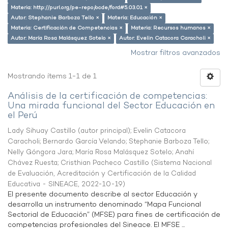
Materia: http://purl.org/pe-repo/ocde/ford#5.03.01 ×
Autor: Stephanie Barboza Tello ×
Materia: Educación ×
Materia: Certificación de Competencias ×
Materia: Recursos humanos ×
Autor: María Rosa Malásquez Sotelo ×
Autor: Evelin Catacora Caracholi ×
Mostrar filtros avanzados
Mostrando ítems 1-1 de 1
Análisis de la certificación de competencias:
Una mirada funcional del Sector Educación en
el Perú
Lady Sihuay Castillo (autor principal)
;
Evelin Catacora
Caracholi
;
Bernardo García Velando
;
Stephanie Barboza Tello
;
Nelly Góngora Jara
;
María Rosa Malásquez Sotelo
;
Anahí
Chávez Ruesta
;
Cristhian Pacheco Castillo
(
Sistema Nacional
de Evaluación, Acreditación y Certificación de la Calidad
Educativa - SINEACE
,
2022-10-19
)
El presente documento describe al sector Educación y
desarrolla un instrumento denominado “Mapa Funcional
Sectorial de Educación” (MFSE) para fines de certificación de
competencias profesionales del Sineace. El MFSE ...