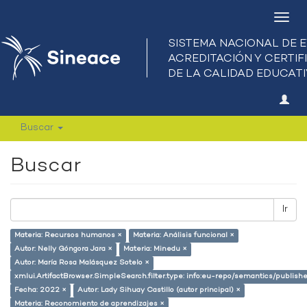
Camb
nave
Buscar
Buscar
Ir
Materia: Recursos humanos ×
Materia: Análisis funcional ×
Autor: Nelly Góngora Jara ×
Materia: Minedu ×
Autor: María Rosa Malásquez Sotelo ×
xmlui.ArtifactBrowser.SimpleSearch.filter.type: info:eu-repo/semantics/publish
Fecha: 2022 ×
Autor: Lady Sihuay Castillo (autor principal) ×
Materia: Reconomiento de aprendizajes ×