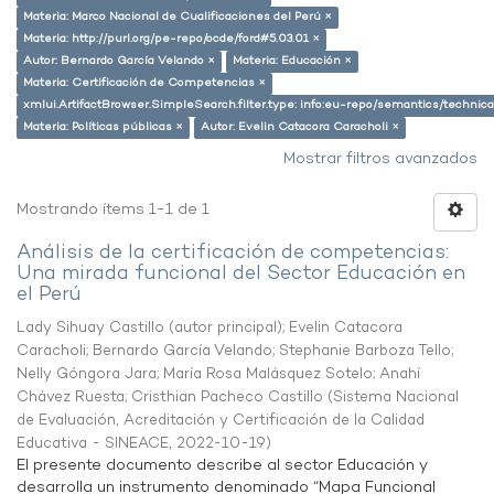
Materia: Marco Nacional de Cualificaciones del Perú ×
Materia: http://purl.org/pe-repo/ocde/ford#5.03.01 ×
Autor: Bernardo García Velando ×
Materia: Educación ×
Materia: Certificación de Competencias ×
xmlui.ArtifactBrowser.SimpleSearch.filter.type: info:eu-repo/semantics/techni
Materia: Políticas públicas ×
Autor: Evelin Catacora Caracholi ×
Mostrar filtros avanzados
Mostrando ítems 1-1 de 1
Análisis de la certificación de competencias:
Una mirada funcional del Sector Educación en
el Perú
Lady Sihuay Castillo (autor principal)
;
Evelin Catacora
Caracholi
;
Bernardo García Velando
;
Stephanie Barboza Tello
;
Nelly Góngora Jara
;
María Rosa Malásquez Sotelo
;
Anahí
Chávez Ruesta
;
Cristhian Pacheco Castillo
(
Sistema Nacional
de Evaluación, Acreditación y Certificación de la Calidad
Educativa - SINEACE
,
2022-10-19
)
El presente documento describe al sector Educación y
desarrolla un instrumento denominado “Mapa Funcional