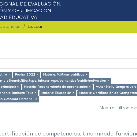
mpetencias
Buscar
tillo ×
Fecha: 2022 ×
Materia: Políticas públicas ×
impleSearch.filter.type: info:eu-repo/semantics/publishedVersion ×
 principal) ×
Materia: Reconomiento de aprendizajes ×
Autor: Nelly Góngora Jara
phanie Barboza Tello ×
Materia: Educación ×
Materia: Certificación de Competen
lin Catacora Caracholi ×
Mostrar filtros a
 certificación de competencias: Una mirada funcion