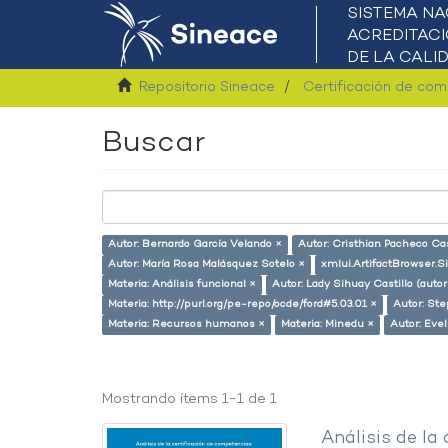
Repositorio Sineace
Certificación de co
Buscar
Autor: Bernardo García Velando ×
Autor: Cristhian Pacheco Cas
Autor: María Rosa Malásquez Sotelo ×
xmlui.ArtifactBrowser.S
Materia: Análisis funcional ×
Autor: Lady Sihuay Castillo (autor
Materia: http://purl.org/pe-repo/ocde/ford#5.03.01 ×
Autor: Ste
Materia: Recursos humanos ×
Materia: Minedu ×
Autor: Eve
Mostrando ítems 1-1 de 1
Análisis de la