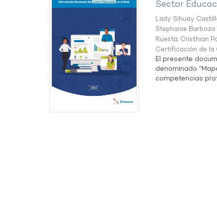
Sector Educaci
Lady Sihuay Castill
Stephanie Barboza 
Ruesta
;
Cristhian P
Certificación de l
El presente docum
denominado “Mapa 
competencias profe