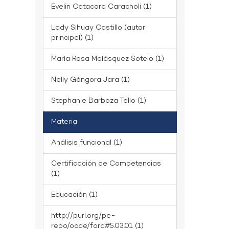
Evelin Catacora Caracholi (1)
Lady Sihuay Castillo (autor
principal) (1)
María Rosa Malásquez Sotelo (1)
Nelly Góngora Jara (1)
Stephanie Barboza Tello (1)
Materia
Análisis funcional (1)
Certificación de Competencias
(1)
Educación (1)
http://purl.org/pe-
repo/ocde/ford#5.03.01 (1)