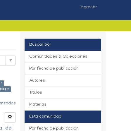
Ingresar
Buscar por
Comunidades & Colecciones
Ir
Por fecha de publicación
Autores
 ×
cias ×
Títulos
vanzados
Materias
Esta comunidad
al del
Por fecha de publicación