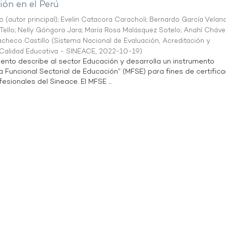
ón en el Perú
o (autor principal)
;
Evelin Catacora Caracholi
;
Bernardo García Velan
Tello
;
Nelly Góngora Jara
;
María Rosa Malásquez Sotelo
;
Anahí Cháve
acheco Castillo
(
Sistema Nacional de Evaluación, Acreditación y
a Calidad Educativa - SINEACE
,
2022-10-19
)
ento describe al sector Educación y desarrolla un instrumento
Funcional Sectorial de Educación” (MFSE) para fines de certifica
sionales del Sineace. El MFSE ...