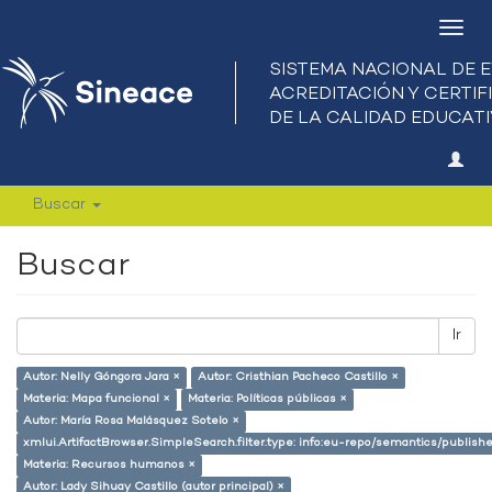
Camb
nave
Buscar
Buscar
Ir
Autor: Nelly Góngora Jara ×
Autor: Cristhian Pacheco Castillo ×
Materia: Mapa funcional ×
Materia: Políticas públicas ×
Autor: María Rosa Malásquez Sotelo ×
xmlui.ArtifactBrowser.SimpleSearch.filter.type: info:eu-repo/semantics/publish
Materia: Recursos humanos ×
Autor: Lady Sihuay Castillo (autor principal) ×