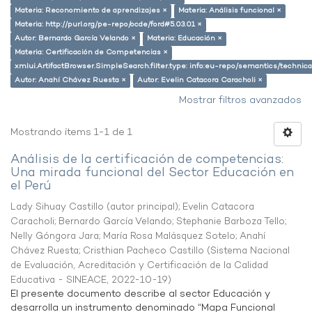
Materia: Reconomiento de aprendizajes ×
Materia: Análisis funcional ×
Materia: http://purl.org/pe-repo/ocde/ford#5.03.01 ×
Autor: Bernardo García Velando ×
Materia: Educación ×
Materia: Certificación de Competencias ×
xmlui.ArtifactBrowser.SimpleSearch.filter.type: info:eu-repo/semantics/techni
Autor: Anahí Chávez Ruesta ×
Autor: Evelin Catacora Caracholi ×
Mostrar filtros avanzados
Mostrando ítems 1-1 de 1
Análisis de la certificación de competencias:
Una mirada funcional del Sector Educación en
el Perú
Lady Sihuay Castillo (autor principal)
;
Evelin Catacora
Caracholi
;
Bernardo García Velando
;
Stephanie Barboza Tello
;
Nelly Góngora Jara
;
María Rosa Malásquez Sotelo
;
Anahí
Chávez Ruesta
;
Cristhian Pacheco Castillo
(
Sistema Nacional
de Evaluación, Acreditación y Certificación de la Calidad
Educativa - SINEACE
,
2022-10-19
)
El presente documento describe al sector Educación y
desarrolla un instrumento denominado “Mapa Funcional