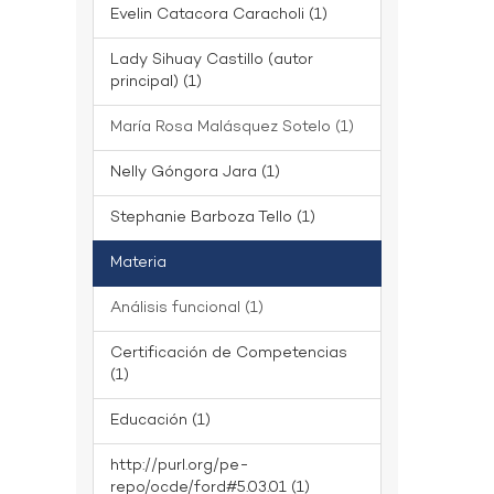
Evelin Catacora Caracholi (1)
Lady Sihuay Castillo (autor
principal) (1)
María Rosa Malásquez Sotelo (1)
Nelly Góngora Jara (1)
Stephanie Barboza Tello (1)
Materia
Análisis funcional (1)
Certificación de Competencias
(1)
Educación (1)
http://purl.org/pe-
repo/ocde/ford#5.03.01 (1)