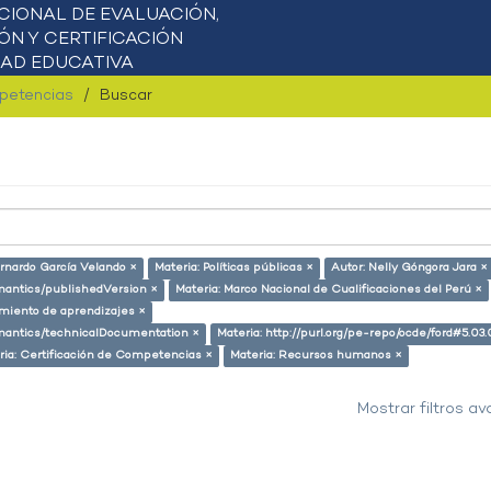
mpetencias
Buscar
rnardo García Velando ×
Materia: Políticas públicas ×
Autor: Nelly Góngora Jara ×
emantics/publishedVersion ×
Materia: Marco Nacional de Cualificaciones del Perú ×
miento de aprendizajes ×
semantics/technicalDocumentation ×
Materia: http://purl.org/pe-repo/ocde/ford#5.03.
ria: Certificación de Competencias ×
Materia: Recursos humanos ×
Mostrar filtros a