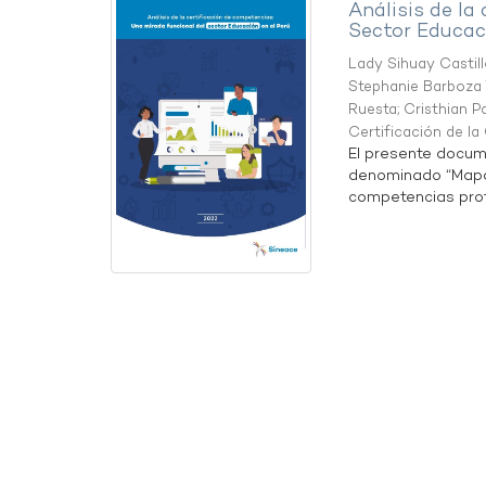
Análisis de la
Sector Educaci
Lady Sihuay Castill
Stephanie Barboza 
Ruesta
;
Cristhian P
Certificación de l
El presente docum
denominado “Mapa 
competencias profe