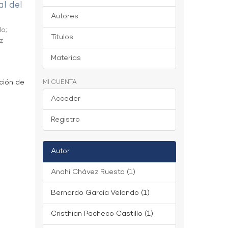
al del
Autores
do
;
Títulos
z
Materias
ción de
MI CUENTA
Acceder
Registro
Autor
Anahí Chávez Ruesta (1)
Bernardo García Velando (1)
Cristhian Pacheco Castillo (1)