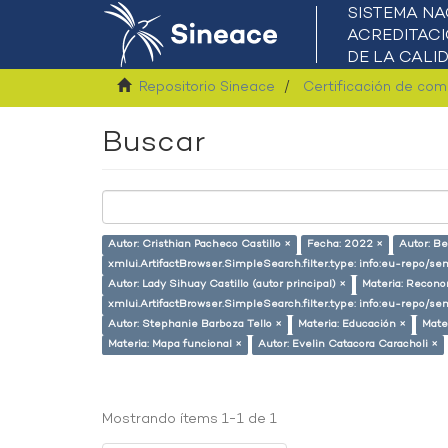
Repositorio Sineace
Certificación de co
Buscar
Autor: Cristhian Pacheco Castillo ×
Fecha: 2022 ×
Autor: Be
xmlui.ArtifactBrowser.SimpleSearch.filter.type: info:eu-repo/s
Autor: Lady Sihuay Castillo (autor principal) ×
Materia: Recono
xmlui.ArtifactBrowser.SimpleSearch.filter.type: info:eu-repo/
Autor: Stephanie Barboza Tello ×
Materia: Educación ×
Mate
Materia: Mapa funcional ×
Autor: Evelin Catacora Caracholi ×
Mostrando ítems 1-1 de 1