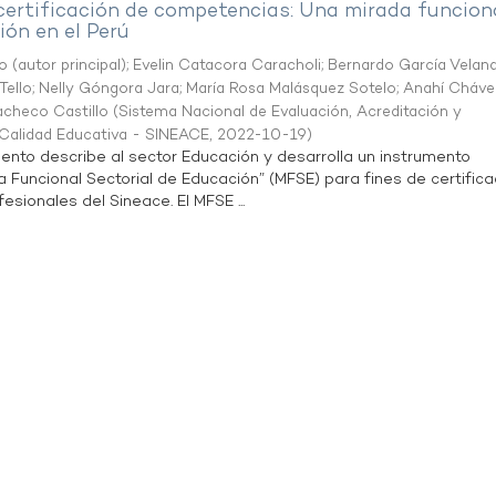
 certificación de competencias: Una mirada funcion
ón en el Perú
o (autor principal)
;
Evelin Catacora Caracholi
;
Bernardo García Velan
Tello
;
Nelly Góngora Jara
;
María Rosa Malásquez Sotelo
;
Anahí Cháve
acheco Castillo
(
Sistema Nacional de Evaluación, Acreditación y
a Calidad Educativa - SINEACE
,
2022-10-19
)
ento describe al sector Educación y desarrolla un instrumento
Funcional Sectorial de Educación” (MFSE) para fines de certifica
sionales del Sineace. El MFSE ...