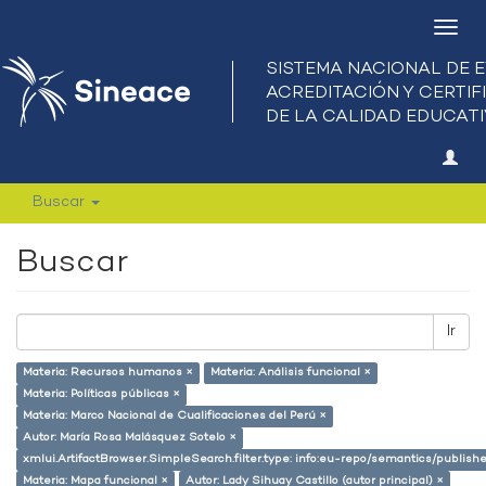
Camb
nave
Buscar
Buscar
Ir
Materia: Recursos humanos ×
Materia: Análisis funcional ×
Materia: Políticas públicas ×
Materia: Marco Nacional de Cualificaciones del Perú ×
Autor: María Rosa Malásquez Sotelo ×
xmlui.ArtifactBrowser.SimpleSearch.filter.type: info:eu-repo/semantics/publish
Materia: Mapa funcional ×
Autor: Lady Sihuay Castillo (autor principal) ×