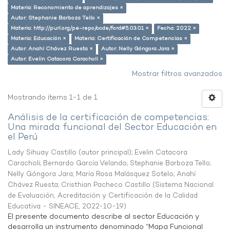
Materia: Reconomiento de aprendizajes ×
Autor: Stephanie Barboza Tello ×
Materia: http://purl.org/pe-repo/ocde/ford#5.03.01 ×
Fecha: 2022 ×
Materia: Educación ×
Materia: Certificación de Competencias ×
Autor: Anahí Chávez Ruesta ×
Autor: Nelly Góngora Jara ×
Autor: Evelin Catacora Caracholi ×
Mostrar filtros avanzados
Mostrando ítems 1-1 de 1
Análisis de la certificación de competencias:
Una mirada funcional del Sector Educación en
el Perú
Lady Sihuay Castillo (autor principal)
;
Evelin Catacora
Caracholi
;
Bernardo García Velando
;
Stephanie Barboza Tello
;
Nelly Góngora Jara
;
María Rosa Malásquez Sotelo
;
Anahí
Chávez Ruesta
;
Cristhian Pacheco Castillo
(
Sistema Nacional
de Evaluación, Acreditación y Certificación de la Calidad
Educativa - SINEACE
,
2022-10-19
)
El presente documento describe al sector Educación y
desarrolla un instrumento denominado “Mapa Funcional