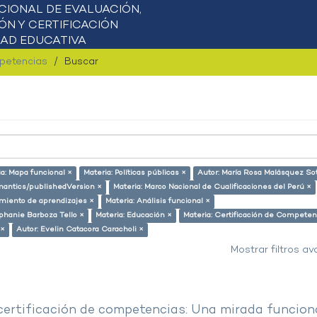
mpetencias
Buscar
ia: Mapa funcional ×
Materia: Políticas públicas ×
Autor: María Rosa Malásquez So
emantics/publishedVersion ×
Materia: Marco Nacional de Cualificaciones del Perú ×
miento de aprendizajes ×
Materia: Análisis funcional ×
phanie Barboza Tello ×
Materia: Educación ×
Materia: Certificación de Competen
 ×
Autor: Evelin Catacora Caracholi ×
Mostrar filtros a
 certificación de competencias: Una mirada funcion