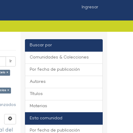
Ingresar
Buscar por
Comunidades & Colecciones
Ir
Por fecha de publicación
telo ×
Autores
cias ×
Títulos
vanzados
Materias
Esta comunidad
al del
Por fecha de publicación