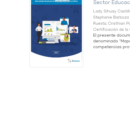
Sector Educaci
Lady Sihuay Castill
Stephanie Barboza 
Ruesta
;
Cristhian P
Certificación de l
El presente docum
denominado “Mapa 
competencias profe