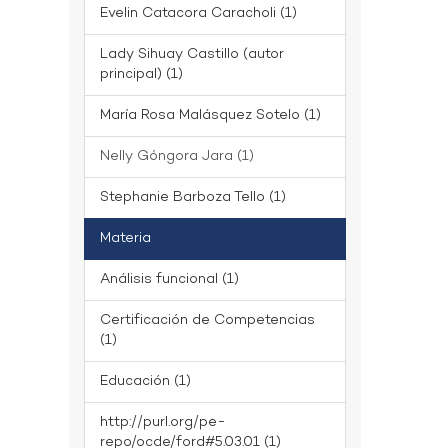
Evelin Catacora Caracholi (1)
Lady Sihuay Castillo (autor
principal) (1)
María Rosa Malásquez Sotelo (1)
Nelly Góngora Jara (1)
Stephanie Barboza Tello (1)
Materia
Análisis funcional (1)
Certificación de Competencias
(1)
Educación (1)
http://purl.org/pe-
repo/ocde/ford#5.03.01 (1)