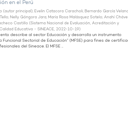
ón en el Perú
o (autor principal)
;
Evelin Catacora Caracholi
;
Bernardo García Velan
Tello
;
Nelly Góngora Jara
;
María Rosa Malásquez Sotelo
;
Anahí Cháve
acheco Castillo
(
Sistema Nacional de Evaluación, Acreditación y
a Calidad Educativa - SINEACE
,
2022-10-19
)
ento describe al sector Educación y desarrolla un instrumento
Funcional Sectorial de Educación” (MFSE) para fines de certifica
sionales del Sineace. El MFSE ...