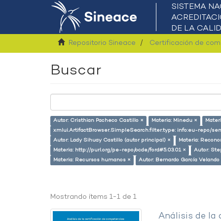
Repositorio Sineace
Certificación de co
Buscar
Autor: Cristhian Pacheco Castillo ×
Materia: Minedu ×
Mater
xmlui.ArtifactBrowser.SimpleSearch.filter.type: info:eu-repo/s
Autor: Lady Sihuay Castillo (autor principal) ×
Materia: Recono
Materia: http://purl.org/pe-repo/ocde/ford#5.03.01 ×
Autor: Ste
Materia: Recursos humanos ×
Autor: Bernardo García Velando
Mostrando ítems 1-1 de 1
Análisis de la