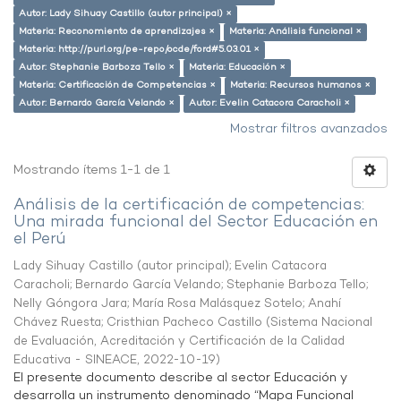
Autor: Lady Sihuay Castillo (autor principal) ×
Materia: Reconomiento de aprendizajes ×
Materia: Análisis funcional ×
Materia: http://purl.org/pe-repo/ocde/ford#5.03.01 ×
Autor: Stephanie Barboza Tello ×
Materia: Educación ×
Materia: Certificación de Competencias ×
Materia: Recursos humanos ×
Autor: Bernardo García Velando ×
Autor: Evelin Catacora Caracholi ×
Mostrar filtros avanzados
Mostrando ítems 1-1 de 1
Análisis de la certificación de competencias:
Una mirada funcional del Sector Educación en
el Perú
Lady Sihuay Castillo (autor principal)
;
Evelin Catacora
Caracholi
;
Bernardo García Velando
;
Stephanie Barboza Tello
;
Nelly Góngora Jara
;
María Rosa Malásquez Sotelo
;
Anahí
Chávez Ruesta
;
Cristhian Pacheco Castillo
(
Sistema Nacional
de Evaluación, Acreditación y Certificación de la Calidad
Educativa - SINEACE
,
2022-10-19
)
El presente documento describe al sector Educación y
desarrolla un instrumento denominado “Mapa Funcional