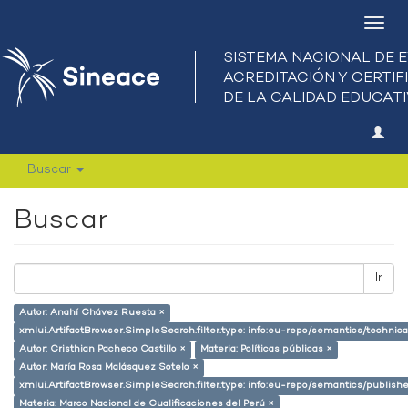
Camb
nave
Buscar
Buscar
Ir
Autor: Anahí Chávez Ruesta ×
xmlui.ArtifactBrowser.SimpleSearch.filter.type: info:eu-repo/semantics/techni
Autor: Cristhian Pacheco Castillo ×
Materia: Políticas públicas ×
Autor: María Rosa Malásquez Sotelo ×
xmlui.ArtifactBrowser.SimpleSearch.filter.type: info:eu-repo/semantics/publish
Materia: Marco Nacional de Cualificaciones del Perú ×