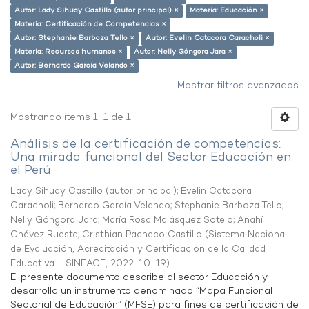
Autor: Lady Sihuay Castillo (autor principal) ×
Materia: Educación ×
Materia: Certificación de Competencias ×
Autor: Stephanie Barboza Tello ×
Autor: Evelin Catacora Caracholi ×
Materia: Recursos humanos ×
Autor: Nelly Góngora Jara ×
Autor: Bernardo García Velando ×
Mostrar filtros avanzados
Mostrando ítems 1-1 de 1
Análisis de la certificación de competencias:
Una mirada funcional del Sector Educación en
el Perú
Lady Sihuay Castillo (autor principal)
;
Evelin Catacora
Caracholi
;
Bernardo García Velando
;
Stephanie Barboza Tello
;
Nelly Góngora Jara
;
María Rosa Malásquez Sotelo
;
Anahí
Chávez Ruesta
;
Cristhian Pacheco Castillo
(
Sistema Nacional
de Evaluación, Acreditación y Certificación de la Calidad
Educativa - SINEACE
,
2022-10-19
)
El presente documento describe al sector Educación y
desarrolla un instrumento denominado “Mapa Funcional
Sectorial de Educación” (MFSE) para fines de certificación de