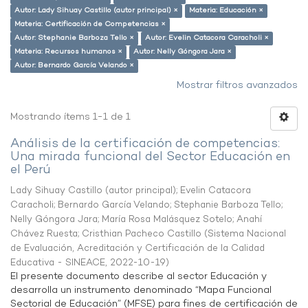
Autor: Lady Sihuay Castillo (autor principal) ×
Materia: Educación ×
Materia: Certificación de Competencias ×
Autor: Stephanie Barboza Tello ×
Autor: Evelin Catacora Caracholi ×
Materia: Recursos humanos ×
Autor: Nelly Góngora Jara ×
Autor: Bernardo García Velando ×
Mostrar filtros avanzados
Mostrando ítems 1-1 de 1
Análisis de la certificación de competencias:
Una mirada funcional del Sector Educación en
el Perú
Lady Sihuay Castillo (autor principal)
;
Evelin Catacora
Caracholi
;
Bernardo García Velando
;
Stephanie Barboza Tello
;
Nelly Góngora Jara
;
María Rosa Malásquez Sotelo
;
Anahí
Chávez Ruesta
;
Cristhian Pacheco Castillo
(
Sistema Nacional
de Evaluación, Acreditación y Certificación de la Calidad
Educativa - SINEACE
,
2022-10-19
)
El presente documento describe al sector Educación y
desarrolla un instrumento denominado “Mapa Funcional
Sectorial de Educación” (MFSE) para fines de certificación de