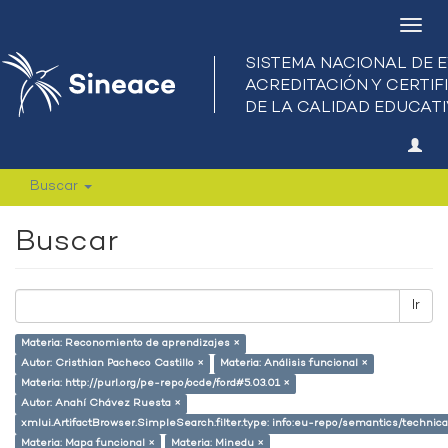
Camb
nave
Buscar
Buscar
Ir
Materia: Reconomiento de aprendizajes ×
Autor: Cristhian Pacheco Castillo ×
Materia: Análisis funcional ×
Materia: http://purl.org/pe-repo/ocde/ford#5.03.01 ×
Autor: Anahí Chávez Ruesta ×
xmlui.ArtifactBrowser.SimpleSearch.filter.type: info:eu-repo/semantics/techni
Materia: Mapa funcional ×
Materia: Minedu ×