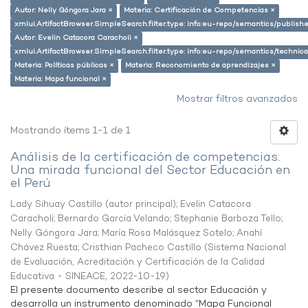
Autor: Nelly Góngora Jara ×
Materia: Certificación de Competencias ×
xmlui.ArtifactBrowser.SimpleSearch.filter.type: info:eu-repo/semantics/publish
Autor: Evelin Catacora Caracholi ×
xmlui.ArtifactBrowser.SimpleSearch.filter.type: info:eu-repo/semantics/techni
Materia: Políticas públicas ×
Materia: Reconomiento de aprendizajes ×
Materia: Mapa funcional ×
Mostrar filtros avanzados
Mostrando ítems 1-1 de 1
Análisis de la certificación de competencias:
Una mirada funcional del Sector Educación en
el Perú
Lady Sihuay Castillo (autor principal)
;
Evelin Catacora
Caracholi
;
Bernardo García Velando
;
Stephanie Barboza Tello
;
Nelly Góngora Jara
;
María Rosa Malásquez Sotelo
;
Anahí
Chávez Ruesta
;
Cristhian Pacheco Castillo
(
Sistema Nacional
de Evaluación, Acreditación y Certificación de la Calidad
Educativa - SINEACE
,
2022-10-19
)
El presente documento describe al sector Educación y
desarrolla un instrumento denominado “Mapa Funcional