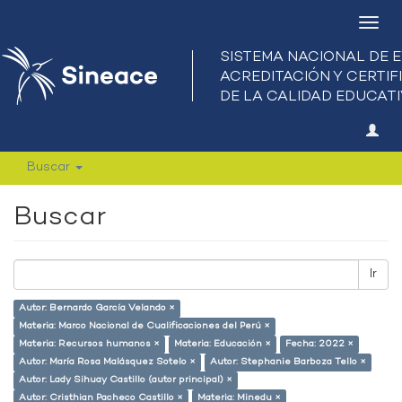
Camb
nave
Buscar
Buscar
Ir
Autor: Bernardo García Velando ×
Materia: Marco Nacional de Cualificaciones del Perú ×
Materia: Recursos humanos ×
Materia: Educación ×
Fecha: 2022 ×
Autor: María Rosa Malásquez Sotelo ×
Autor: Stephanie Barboza Tello ×
Autor: Lady Sihuay Castillo (autor principal) ×
Autor: Cristhian Pacheco Castillo ×
Materia: Minedu ×