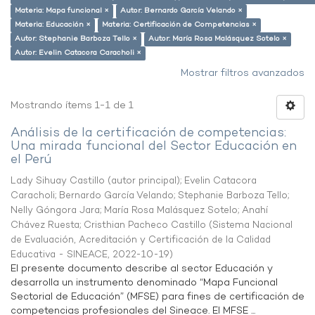
Materia: Mapa funcional ×
Autor: Bernardo García Velando ×
Materia: Educación ×
Materia: Certificación de Competencias ×
Autor: Stephanie Barboza Tello ×
Autor: María Rosa Malásquez Sotelo ×
Autor: Evelin Catacora Caracholi ×
Mostrar filtros avanzados
Mostrando ítems 1-1 de 1
Análisis de la certificación de competencias:
Una mirada funcional del Sector Educación en
el Perú
Lady Sihuay Castillo (autor principal)
;
Evelin Catacora
Caracholi
;
Bernardo García Velando
;
Stephanie Barboza Tello
;
Nelly Góngora Jara
;
María Rosa Malásquez Sotelo
;
Anahí
Chávez Ruesta
;
Cristhian Pacheco Castillo
(
Sistema Nacional
de Evaluación, Acreditación y Certificación de la Calidad
Educativa - SINEACE
,
2022-10-19
)
El presente documento describe al sector Educación y
desarrolla un instrumento denominado “Mapa Funcional
Sectorial de Educación” (MFSE) para fines de certificación de
competencias profesionales del Sineace. El MFSE ...