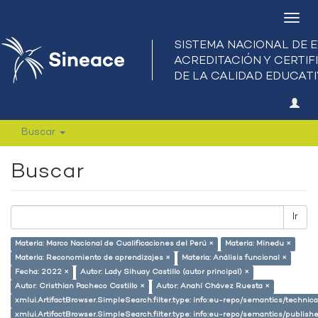
Camb
nave
Buscar
Buscar
Ir
Materia: Marco Nacional de Cualificaciones del Perú ×
Materia: Minedu ×
Materia: Reconomiento de aprendizajes ×
Materia: Análisis funcional ×
Fecha: 2022 ×
Autor: Lady Sihuay Castillo (autor principal) ×
Autor: Cristhian Pacheco Castillo ×
Autor: Anahí Chávez Ruesta ×
xmlui.ArtifactBrowser.SimpleSearch.filter.type: info:eu-repo/semantics/techni
xmlui.ArtifactBrowser.SimpleSearch.filter.type: info:eu-repo/semantics/publish