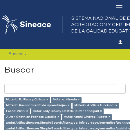
Camb
nave
Buscar
Buscar
Ir
Materia: Políticas públicas ×
Materia: Minedu ×
Materia: Reconomiento de aprendizajes ×
Materia: Análisis funcional ×
Fecha: 2022 ×
Autor: Lady Sihuay Castillo (autor principal) ×
Autor: Cristhian Pacheco Castillo ×
Autor: Anahí Chávez Ruesta ×
xmlui.ArtifactBrowser.SimpleSearch.filter.type: info:eu-repo/semantics/techni
xmlui.ArtifactBrowser.SimpleSearch.filter.type: info:eu-repo/semantics/publish