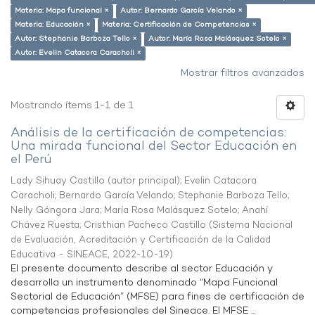
Materia: Mapa funcional ×
Autor: Bernardo García Velando ×
Materia: Educación ×
Materia: Certificación de Competencias ×
Autor: Stephanie Barboza Tello ×
Autor: María Rosa Malásquez Sotelo ×
Autor: Evelin Catacora Caracholi ×
Mostrar filtros avanzados
Mostrando ítems 1-1 de 1
Análisis de la certificación de competencias:
Una mirada funcional del Sector Educación en
el Perú
Lady Sihuay Castillo (autor principal)
;
Evelin Catacora
Caracholi
;
Bernardo García Velando
;
Stephanie Barboza Tello
;
Nelly Góngora Jara
;
María Rosa Malásquez Sotelo
;
Anahí
Chávez Ruesta
;
Cristhian Pacheco Castillo
(
Sistema Nacional
de Evaluación, Acreditación y Certificación de la Calidad
Educativa - SINEACE
,
2022-10-19
)
El presente documento describe al sector Educación y
desarrolla un instrumento denominado “Mapa Funcional
Sectorial de Educación” (MFSE) para fines de certificación de
competencias profesionales del Sineace. El MFSE ...