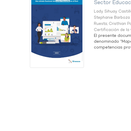
Sector Educaci
Lady Sihuay Castill
Stephanie Barboza 
Ruesta
;
Cristhian P
Certificación de l
El presente docum
denominado “Mapa 
competencias profe