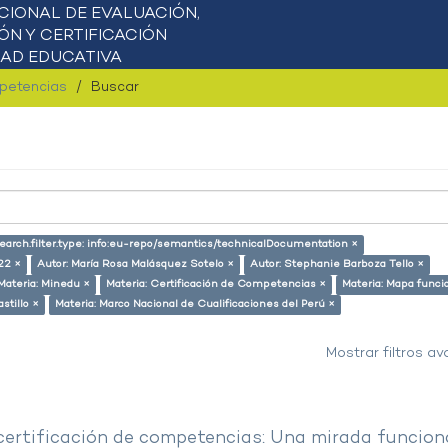
mpetencias
Buscar
earch.filter.type: info:eu-repo/semantics/technicalDocumentation ×
22 ×
Autor: María Rosa Malásquez Sotelo ×
Autor: Stephanie Barboza Tello ×
Materia: Minedu ×
Materia: Certificación de Competencias ×
Materia: Mapa funci
stillo ×
Materia: Marco Nacional de Cualificaciones del Perú ×
Mostrar filtros a
 certificación de competencias: Una mirada funcion