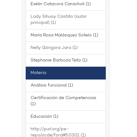
Evelin Catacora Caracholi (1)
Lady Sihuay Castillo (autor
principal) (1)
María Rosa Malásquez Sotelo (1)
Nelly Góngora Jara (1)
Stephanie Barboza Tello (1)
Materia
Análisis funcional (1)
Certificación de Competencias
(1)
Educación (1)
http://purl.org/pe-
repo/ocde/ford#5.03.01 (1)