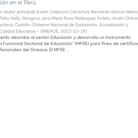
ón en el Perú
o (autor principal)
;
Evelin Catacora Caracholi
;
Bernardo García Velan
Tello
;
Nelly Góngora Jara
;
María Rosa Malásquez Sotelo
;
Anahí Cháve
acheco Castillo
(
Sistema Nacional de Evaluación, Acreditación y
a Calidad Educativa - SINEACE
,
2022-10-19
)
ento describe al sector Educación y desarrolla un instrumento
Funcional Sectorial de Educación” (MFSE) para fines de certifica
sionales del Sineace. El MFSE ...