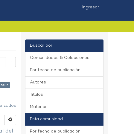
Ingresar
Buscar por
Comunidades & Colecciones
Ir
Por fecha de publicación
Autores
onal ×
Títulos
vanzados
Materias
Esta comunidad
al del
Por fecha de publicación