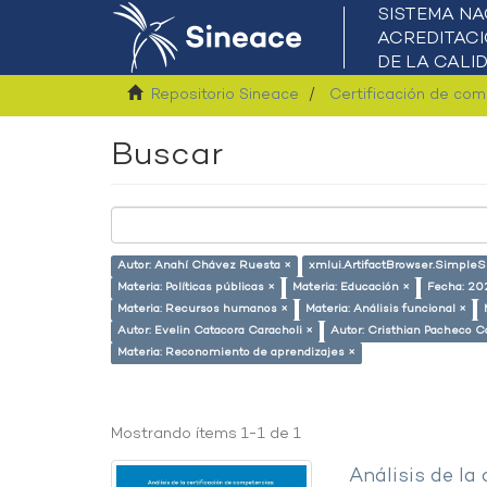
Repositorio Sineace
Certificación de co
Buscar
Autor: Anahí Chávez Ruesta ×
xmlui.ArtifactBrowser.SimpleS
Materia: Políticas públicas ×
Materia: Educación ×
Fecha: 20
Materia: Recursos humanos ×
Materia: Análisis funcional ×
Autor: Evelin Catacora Caracholi ×
Autor: Cristhian Pacheco Ca
Materia: Reconomiento de aprendizajes ×
Mostrando ítems 1-1 de 1
Análisis de la