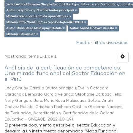
xmlui.ArtifactBrowser.SimpleSearch.filter.type: info:eu-repo/semantics/publish
Autor: Lady Sihuay Castillo (autor principal) ×
Materia: Reconomiento de aprendizajes ×
Materia: http://purl.org/pe-repo/ocde/ford#5.03.01 ×
Autor: María Rosa Malásquez Sotelo ×
Autor: Anahí Chávez Ruesta ×
Materia: Educación ×
Mostrar filtros avanzados
Mostrando ítems 1-1 de 1
Análisis de la certificación de competencias:
Una mirada funcional del Sector Educación en
el Perú
Lady Sihuay Castillo (autor principal)
;
Evelin Catacora
Caracholi
;
Bernardo García Velando
;
Stephanie Barboza Tello
;
Nelly Góngora Jara
;
María Rosa Malásquez Sotelo
;
Anahí
Chávez Ruesta
;
Cristhian Pacheco Castillo
(
Sistema Nacional
de Evaluación, Acreditación y Certificación de la Calidad
Educativa - SINEACE
,
2022-10-19
)
El presente documento describe al sector Educación y
desarrolla un instrumento denominado “Mapa Funcional